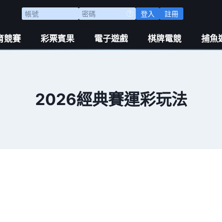
登入
註冊
育競賽
彩票賓果
電子遊戲
棋牌電競
捕魚
2026經典賽運彩玩法