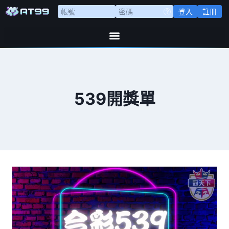
登入
註冊
539開獎單