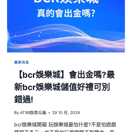
最新消息
【bcr娛樂城】會出金嗎?最
新bcr娛樂城儲值好禮可別
錯過!
By
AT99娛樂瓜編
29 10 月, 2024
bcr娛樂城開箱 玩娛樂城最怕什麼?不是怕遊戲