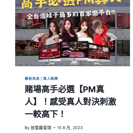
最新消息
|
真人娛樂
賭場高手必選【PM真
人】！感受真人對決刺激
一較高下！
By
放電蘿蔔頭
15 8 月, 2023