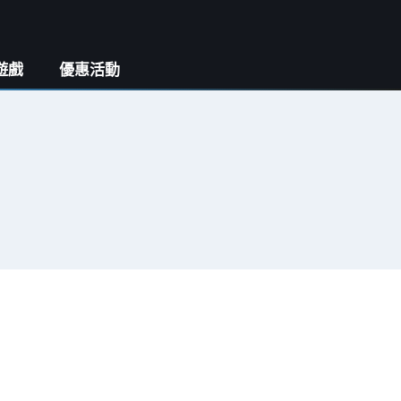
遊戲
優惠活動