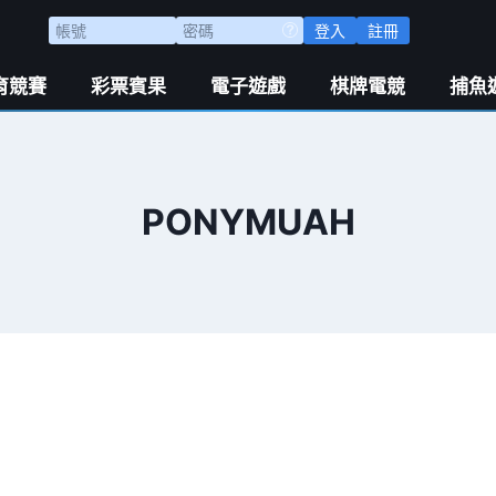
登入
註冊
育競賽
彩票賓果
電子遊戲
棋牌電競
捕魚
PONYMUAH