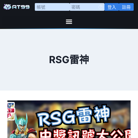
登入
註冊
RSG雷神