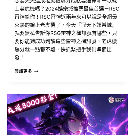
想要天天達成老虎機爆分成就要選擇哪一款線
上老虎機嗎？2024娛樂城推薦最佳首選－RSG
雷神給你！RSG雷神近兩年來可以說是全網最
火熱的線上老虎機了，今天『冠天下娛樂城』
就要無私告訴你RSG雷神之槌訊號有哪些，只
要你能夠成功判讀這些雷神之槌訊號，老虎機
爆分就一點都不難，快抓緊把手我們準備出
發！
閱讀更多