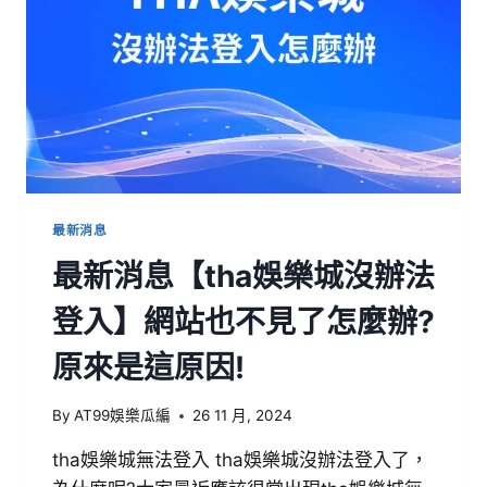
最新消息
最新消息【tha娛樂城沒辦法
登入】網站也不見了怎麼辦?
原來是這原因!
By
AT99娛樂瓜編
26 11 月, 2024
tha娛樂城無法登入 tha娛樂城沒辦法登入了，