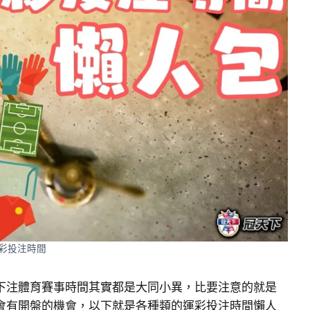
彩投注時間
下注體育賽事時間其實都是大同小異，比要注意的就是
會有開盤的機會，以下就是各種類的運彩投注時間懶人