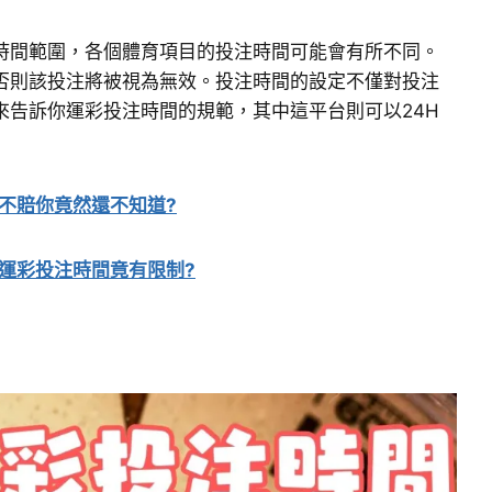
時間範圍，各個體育項目的投注時間可能會有所不同。
否則該投注將被視為無效。投注時間的設定不僅對投注
來告訴你運彩投注時間的規範，其中這平台則可以24H
不賠你竟然還不知道?
運彩投注時間竟有限制?