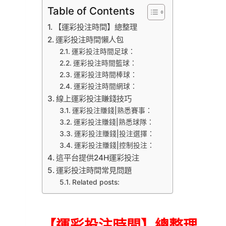
Table of Contents
【運彩投注時間】總整理
運彩投注時間懶人包
運彩投注時間足球：
運彩投注時間籃球：
運彩投注時間棒球：
運彩投注時間網球：
線上運彩投注賺錢技巧
運彩投注賺錢|熟悉賽事：
運彩投注賺錢|熟悉球隊：
運彩投注賺錢|投注選擇：
運彩投注賺錢|控制投注：
這平台提供24H運彩投注
運彩投注時間常見問題
Related posts:
【運彩投注時間】總整理