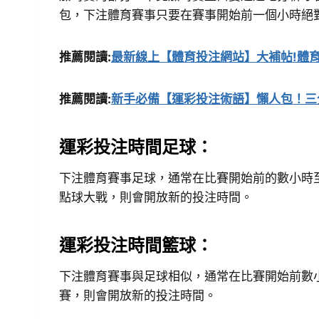
包，下注體育賽事只要在賽事開始前一個小時絕
推薦閱讀:
最新線上【體育投注網站】大補帖!體
推薦閱讀:
新手必備【運彩投注術語】懶人包！三
運彩投注時間足球：
下注體育賽事足球，通常在比賽開始前的數小時
點球大戰，則會開放新的投注時間。
運彩投注時間籃球：
下注體育賽事與足球相似，通常在比賽開始前數
賽，則會開放新的投注時間。