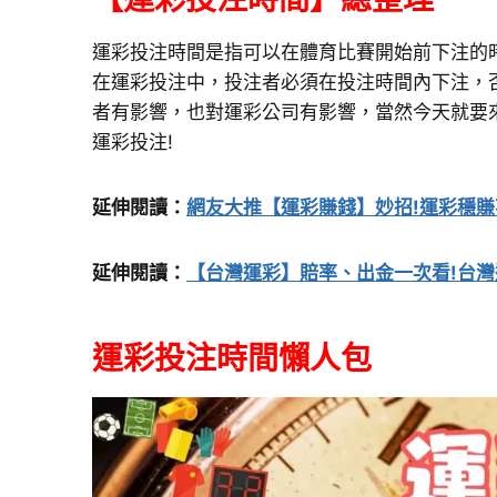
運彩投注時間是指可以在體育比賽開始前下注的
在運彩投注中，投注者必須在投注時間內下注，
者有影響，也對運彩公司有影響，當然今天就要
運彩投注!
延伸閱讀：
網友大推【運彩賺錢】妙招!運彩穩賺
延伸閱讀：
【台灣運彩】賠率、出金一次看!台灣
運彩投注時間懶人包