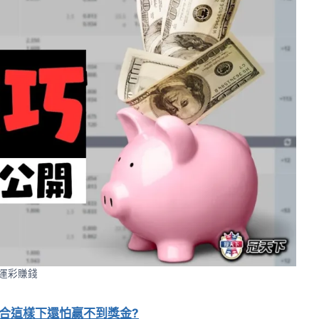
運彩賺錢
合這樣下還怕贏不到獎金?