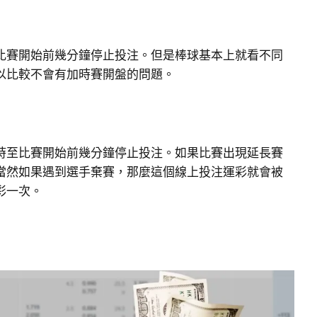
比賽開始前幾分鐘停止投注。但是棒球基本上就看不同
以比較不會有加時賽開盤的問題。
時至比賽開始前幾分鐘停止投注。如果比賽出現延長賽
當然如果遇到選手棄賽，那麼這個線上投注運彩就會被
彩一次。