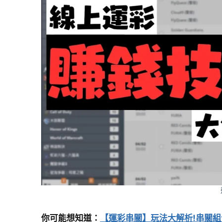
你可能想知道：
【運彩串關】玩法大解析!串關組