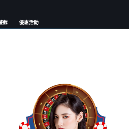
遊戲
優惠活動