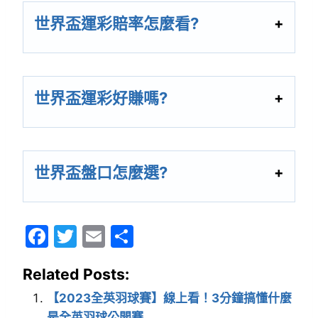
世界盃運彩賠率怎麼看?
世界盃運彩好賺嗎?
世界盃盤口怎麼選?
F
T
E
分
a
w
m
享
Related Posts:
c
itt
ai
e
er
l
【2023全英羽球賽】線上看！3分鐘搞懂什麼
是全英羽球公開賽