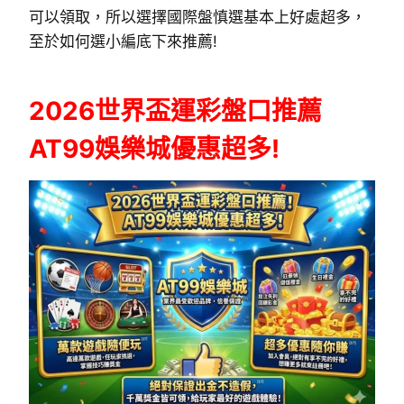
可以領取，所以選擇國際盤慎選基本上好處超多，
至於如何選小編底下來推薦!
2026世界盃運彩盤口推薦
AT99娛樂城優惠超多!