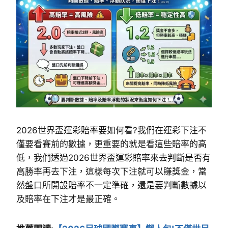
2026世界盃運彩賠率要如何看?我們在運彩下注不
僅要看賽前的數據，更重要的就是看這些賠率的高
低，我們透過2026世界盃運彩賠率來去判斷是否有
高勝率再去下注，這樣每次下注就可以賺獎金，當
然盤口所開設賠率不一定準確，還是要判斷數據以
及賠率在下注才是最正確。