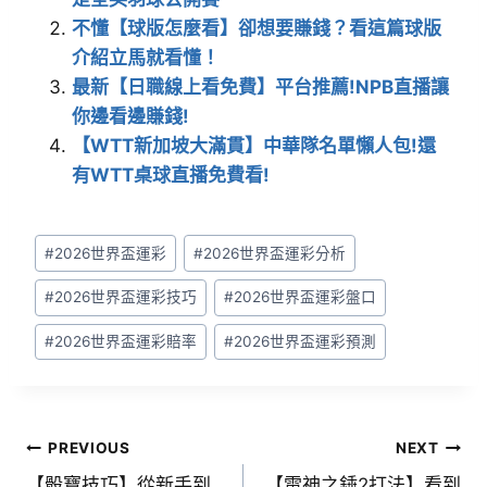
b
不懂【球版怎麼看】卻想要賺錢？看這篇球版
o
介紹立馬就看懂！
o
最新【日職線上看免費】平台推薦!NPB直播讓
k
你邊看邊賺錢!
【WTT新加坡大滿貫】中華隊名單懶人包!還
有WTT桌球直播免費看!
#
2026世界盃運彩
#
2026世界盃運彩分析
#
2026世界盃運彩技巧
#
2026世界盃運彩盤口
#
2026世界盃運彩賠率
#
2026世界盃運彩預測
PREVIOUS
NEXT
【骰寶技巧】從新手到
【雷神之錘2打法】看到