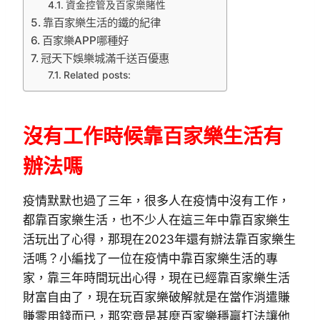
資金控管及百家樂賭性
靠百家樂生活的鐵的紀律
百家樂APP哪種好
冠天下娛樂城滿千送百優惠
Related posts:
沒有工作時候靠百家樂生活有
辦法嗎
疫情默默也過了三年，很多人在疫情中沒有工作，
都靠百家樂生活，也不少人在這三年中靠百家樂生
活玩出了心得，那現在2023年還有辦法靠百家樂生
活嗎？小編找了一位在疫情中靠百家樂生活的專
家，靠三年時間玩出心得，現在已經靠百家樂生活
財富自由了，現在玩百家樂破解就是在當作消遣賺
賺零用錢而已，那究竟是甚麼百家樂穩贏打法讓他