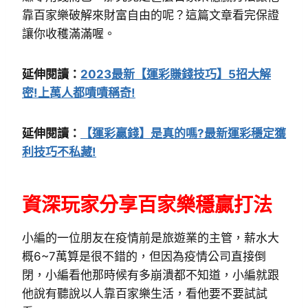
靠百家樂破解來財富自由的呢？這篇文章看完保證
讓你收穫滿滿喔。
延伸閱讀：
2023最新【運彩賺錢技巧】5招大解
密!上萬人都嘖嘖稱奇!
延伸閱讀：
【運彩贏錢】是真的嗎?最新運彩穩定獲
利技巧不私藏!
資深玩家分享百家樂穩贏打法
小編的一位朋友在疫情前是旅遊業的主管，薪水大
概6~7萬算是很不錯的，但因為疫情公司直接倒
閉，小編看他那時候有多崩潰都不知道，小編就跟
他說有聽說以人靠百家樂生活，看他要不要試試