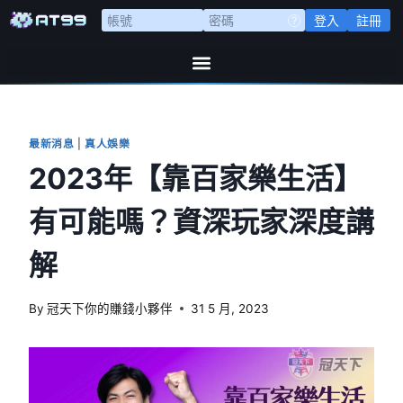
登入
註冊
最新消息
|
真人娛樂
2023年【靠百家樂生活】
有可能嗎？資深玩家深度講
解
By
冠天下你的賺錢小夥伴
31 5 月, 2023