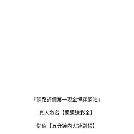
『網路評價第一現金博弈網站』
真人遊戲【週週送彩金】
儲值【五分鐘內火速到帳】