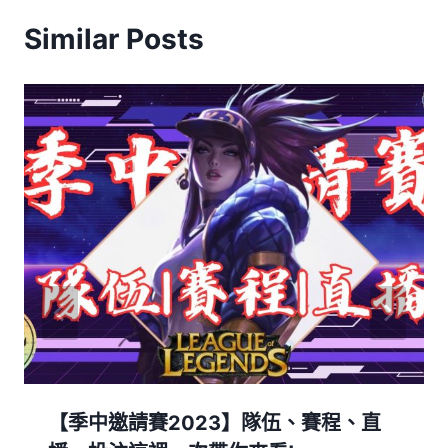
Similar Posts
【季中邀請賽2023】隊伍、賽程、直