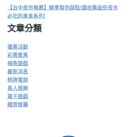
【台中夜市推薦】精準幫你踩點!還收集這些夜市
必吃的美食系列!
文章分類
優惠活動
彩票賓果
捕魚遊戲
最新消息
棋牌電競
真人娛樂
電子遊戲
體育競賽