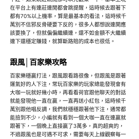
在平台上有連莊連閒都會跳提醒，這時候去跟著下
都有70%以上機率，算是最基本的看法，這時候千
萬別不信邪反骨硬要下反的，很多人都想說連開應
該要換了，但就偏偏繼續連，還不如金額不大繼續
連下還穩定賺錢，就算斷路賠的成本也很低。
跟風│百家樂攻略
百家樂穩贏打法，跟風跟看路很像，但跟風是跟著
運氣好的人下注，常玩百家樂的玩家總能發現會有
大咖一玩就好幾小時，再看看荷官跟他聊天的對話
就能發現他一直在贏，一直再送小紅包，這時候千
萬別跟他唱反調，我們就穩穩跟著他下注，通常都
能撿到不少，小編就有看到一個大咖一直在連贏就
跟著下，一個晚上直接贏了3萬多，真的超爽的，
不過跟風也是可遇不可求，需要每天上線觀察每一