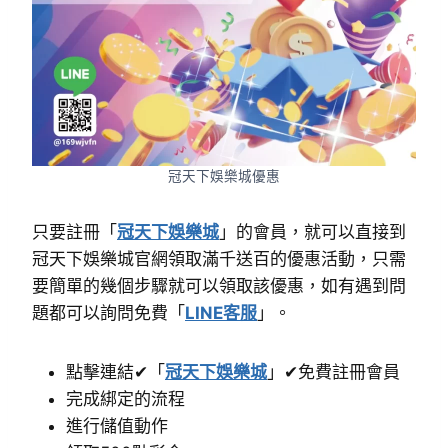
冠天下娛樂城優惠
只要註冊「
冠天下娛樂城
」的會員，就可以直接到
冠天下娛樂城官網領取滿千送百的優惠活動，只需
要簡單的幾個步驟就可以領取該優惠，如有遇到問
題都可以詢問免費「
LINE客服
」。
點擊連結✔「
冠天下娛樂城
」✔免費註冊會員
完成綁定的流程
進行儲值動作