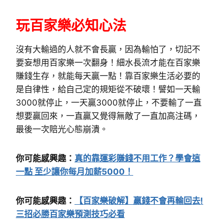
玩百家樂必知心法
沒有大輸過的人就不會長贏，因為輸怕了，切記不
要妄想用百家樂一次翻身！細水長流才能在百家樂
賺錢生存，就能每天贏一點！靠百家樂生活必要的
是自律性，給自己定的規矩從不破壞！譬如一天輸
3000就停止，一天贏3000就停止，不要輸了一直
想要贏回來，一直贏又覺得無敵了一直加高注碼，
最後一次賠光心態崩潰。
你可能感興趣：
真的靠運彩賺錢不用工作？學會這
一點 至少讓你每月加薪5000！
你可能感興趣：
【百家樂破解】贏錢不會再輸回去!
三招必勝百家樂預測技巧必看