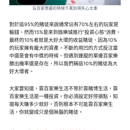
玩百家樂贏的時候千萬別得失心太重
對於這95%的賭徒來說通常佔有70%左右的玩家是
輸錢、然而15%是來到娛樂城進行”投資心態“消費，
最終的10%者就是大好大壞的收益賭徒、因為10%
的玩家擁有龐大的資產，不斷的用凹的方式投注當
中還是會有中獎的時候、但遇到連龍的單邊百家樂
勝出機率還是存在、所以我們稱這10%的賭徒為大
好大壞者。
大家要知道，靠百家樂生活不等於靠賭博生活，靠
百家樂生活是一種投資，你必須設定好停損點，知
道每天賺多少就好，否則根本不可能靠百家樂生
活，你就變成只是個無腦的賭徒。