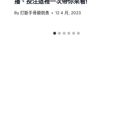
播、投注這裡一次帶你來看!
By
打斷手骨顛倒勇
12 4 月, 2023