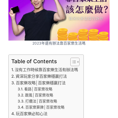
2023年還有辦法靠百家樂生活嗎
Table of Contents
沒有工作時候靠百家樂生活有辦法嗎
資深玩家分享百家樂穩贏打法
百家樂攻略│百家樂穩贏打法
看路│百家樂攻略
跟風│百家樂攻略
打纜法│百家樂攻略
百家樂算牌│百家樂攻略
玩百家樂必知心法