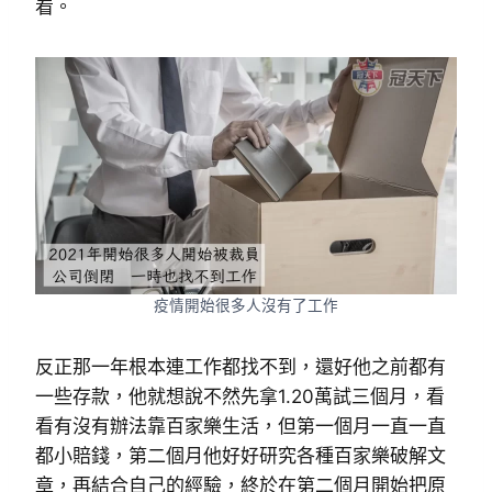
看。
疫情開始很多人沒有了工作
反正那一年根本連工作都找不到，還好他之前都有
一些存款，他就想說不然先拿1.20萬試三個月，看
看有沒有辦法靠百家樂生活，但第一個月一直一直
都小賠錢，第二個月他好好研究各種百家樂破解文
章，再結合自己的經驗，終於在第二個月開始把原