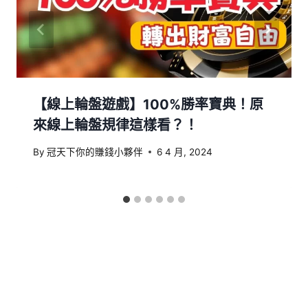
【線上輪盤遊戲】100%勝率寶典！原
來線上輪盤規律這樣看？！
By
冠天下你的賺錢小夥伴
6 4 月, 2024