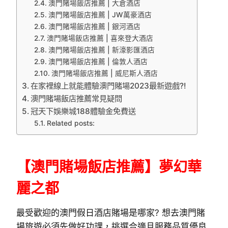
澳門賭場飯店推薦 | 大倉酒店
澳門賭場飯店推薦 | JW萬豪酒店
澳門賭場飯店推薦 | 銀河酒店
澳門賭場飯店推薦 | 喜來登大酒店
澳門賭場飯店推薦 | 新濠影匯酒店
澳門賭場飯店推薦 | 倫敦人酒店
澳門賭場飯店推薦 | 威尼斯人酒店
在家裡線上就能體驗澳門賭場2023最新遊戲?!
澳門賭場飯店推薦常見疑問
冠天下娛樂城188體驗金免費送
Related posts:
【澳門賭場飯店推薦】夢幻華
麗之都
最受歡迎的澳門假日酒店賭場是哪家? 想去澳門賭
場旅遊必須先做好功課，挑選合適且服務品質優良