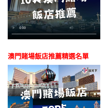
澳門賭場飯店推薦精選名單