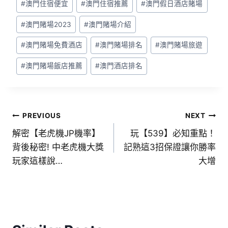
#
澳門住宿便宜
#
澳門住宿推薦
#
澳門假日酒店賭場
#
澳門賭場2023
#
澳門賭場介紹
#
澳門賭場免費酒店
#
澳門賭場排名
#
澳門賭場旅遊
#
澳門賭場飯店推薦
#
澳門酒店排名
PREVIOUS
NEXT
解密【老虎機JP機率】
玩【539】必知重點！
背後秘密! 中老虎機大獎
記熟這3招保證讓你勝率
玩家這樣說…
大增