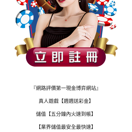
『網路評價第一現金博弈網站』
真人遊戲【週週送彩金】
儲值【五分鐘內火速到帳】
【業界儲值最安全最快速】