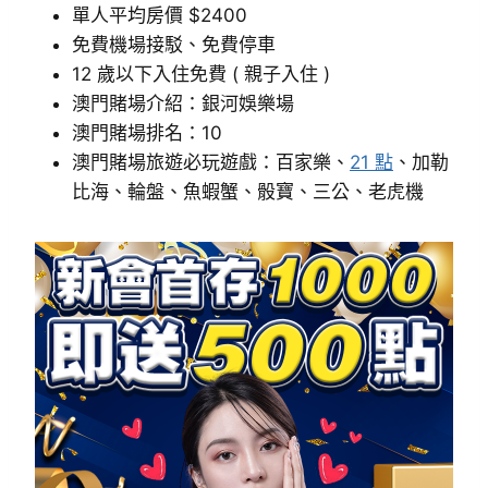
單人平均房價 $2400
免費機場接駁、免費停車
12 歲以下入住免費 ( 親子入住 )
澳門賭場介紹：銀河娛樂場
澳門賭場排名：10
澳門賭場旅遊必玩遊戲：百家樂、
21 點
、加勒
比海、輪盤、魚蝦蟹、骰寶、三公、老虎機