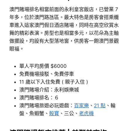
澳門賭場排名相當前面的永利皇宮飯店，已營業 7
年多，位於澳門路氹區。最大特色是房客會搭乘纜
車進入這家澳門假日酒店賭場，同時在高空欣賞水
舞的精彩表演。房型也是相當多元，以花朵為主軸
做擺設，均設有大型落地窗，供房客一飽澳門景觀
眼福。
單人平均房價 $6000
免費機場接駁、免費停車
11 歲以下入住免費 ( 親子入住 )
澳門賭場介紹：永利娛樂城
澳門賭場排名：６
澳門賭場旅遊必玩遊戲：
百家樂
、
21 點
、輪
盤、魚蝦蟹、
骰寶
、三公、
老虎機