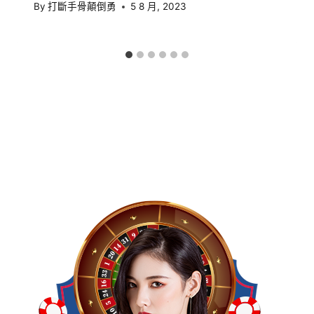
By
打斷手骨顛倒勇
5 8 月, 2023