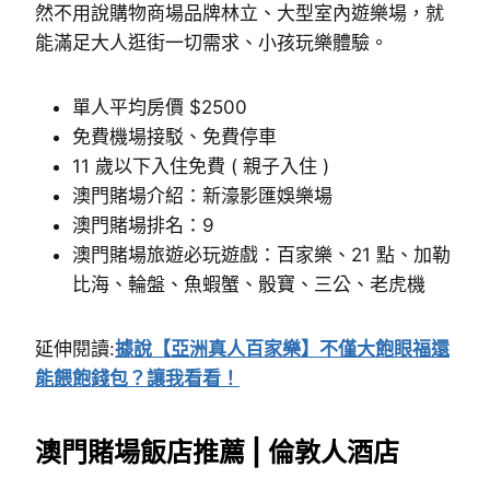
然不用說購物商場品牌林立、大型室內遊樂場，就
能滿足大人逛街一切需求、小孩玩樂體驗。
單人平均房價 $2500
免費機場接駁、免費停車
11 歲以下入住免費 ( 親子入住 )
澳門賭場介紹：新濠影匯娛樂場
澳門賭場排名：9
澳門賭場旅遊必玩遊戲：百家樂、21 點、加勒
比海、輪盤、魚蝦蟹、骰寶、三公、老虎機
延伸閱讀:
據說【亞洲真人百家樂】不僅大飽眼福還
能餵飽錢包？讓我看看！
澳門賭場飯店推薦 | 倫敦人酒店