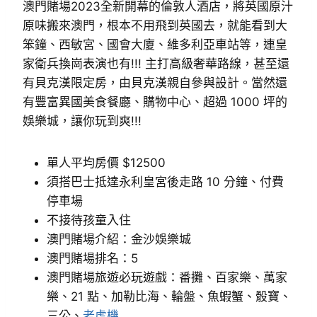
澳門賭場2023全新開幕的倫敦人酒店，將英國原汁
原味搬來澳門，根本不用飛到英國去，就能看到大
笨鐘、西敏宮、國會大廈、維多利亞車站等，連皇
家衛兵換崗表演也有!!! 主打高級奢華路線，甚至還
有貝克漢限定房，由貝克漢親自參與設計。當然還
有豐富異國美食餐廳、購物中心、超過 1000 坪的
娛樂城，讓你玩到爽!!!
單人平均房價 $12500
須搭巴士抵達永利皇宮後走路 10 分鐘、付費
停車場
不接待孩童入住
澳門賭場介紹：金沙娛樂城
澳門賭場排名：5
澳門賭場旅遊必玩遊戲：番攤、百家樂、萬家
樂、21 點、加勒比海、輪盤、魚蝦蟹、骰寶、
三公、
老虎機