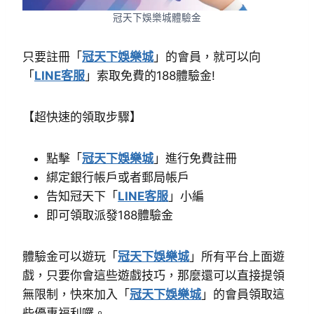
冠天下娛樂城體驗金
只要註冊「
冠天下娛樂城
」的會員，就可以向
「
LINE客服
」索取免費的188體驗金!
【超快速的領取步驟】
點擊「
冠天下娛樂城
」進行免費註冊
綁定銀行帳戶或者郵局帳戶
告知冠天下「
LINE客服
」小編
即可領取派發188體驗金
體驗金可以遊玩「
冠天下娛樂城
」所有平台上面遊
戲，只要你會這些遊戲技巧，那麼還可以直接提領
無限制，快來加入「
冠天下娛樂城
」的會員領取這
些優惠福利囉。