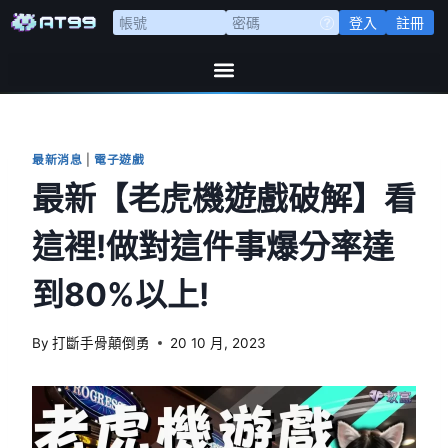
登入
註冊
最新消息
|
電子遊戲
最新【老虎機遊戲破解】看
這裡!做對這件事爆分率達
到80%以上!
By
打斷手骨顛倒勇
20 10 月, 2023