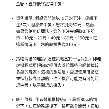
金額，直到最終獲得中獎。
舉例說明: 假設您開始以10元的下注，連續下
注5次，但都未中獎，您將損失50元。然而，
如果您使用倍壓法，您的下注金額將如下所
示：10元、20元、40元、80元、160元。在
這種情況下，您的總損失為310元。
策略背後的理論: 這種策略基於一個假設，即老
虎機程式更傾向於提供大獎給那些已經輸掉較
多錢的玩家。這樣的想法是，當您使用倍壓法
並進行較高金額的下注，機台可能更有可能給
您中獎，以平衡您的損失。
統計依據: 作者聲稱根據統計，超過80%的情
況下，在連續輸錢後下一輪可能會開獎。這加