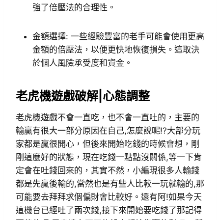
強了倍壓法的合理性。
金額選擇: 一些經驗豐富的老手可能會使用更高
金額的倍壓法，以便更快地恢復損失。這取決
於個人風險承受度和資金。
老虎機遊戲破解|心態調整
老虎機遊戲不會一直吃，也不會一直吐的，主要的
輸贏有很大一部分原因在自己,怎麼說呢!?大部分玩
家都是贏很開心，但後來開始吃錢的時候會想，剛
剛這麼好的狀態，現在吃錢一點點沒關係,等一下肯
定會在吐錢回來的，其實不然，小編現很多人輸錢
都是先贏後輸的,當然也是有些人比較一玩就輸的,那
可能要去拜拜求個偏財會比較好。還有阿!如果今天
這機台已經吐了兩次錢,接下來開始要吃錢了那記得