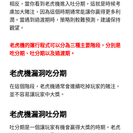
相反，當你看到老虎機進入吐分期，這就是時候考
慮加大賭注，因為這個時期通常能讓你贏得更多利
潤。當遇到過渡期時，策略則較難預測，建議保持
觀望。
老虎機的運行程式可以分為三種主要階段，分別是
吃分期、吐分期以及過渡期。
老虎機漏洞吃分期
在這個階段，老虎機通常會連續吃掉玩家的賭注，
並不容易讓玩家中大獎。
老虎機漏洞吐分期
吐分期是一個讓玩家有機會贏得大獎的時期。老虎