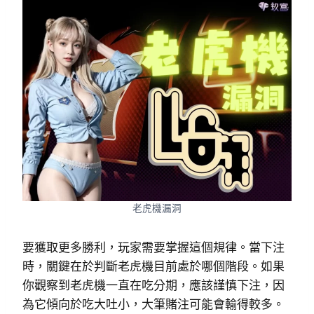
老虎機漏洞
要獲取更多勝利，玩家需要掌握這個規律。當下注
時，關鍵在於判斷老虎機目前處於哪個階段。如果
你觀察到老虎機一直在吃分期，應該謹慎下注，因
為它傾向於吃大吐小，大筆賭注可能會輸得較多。