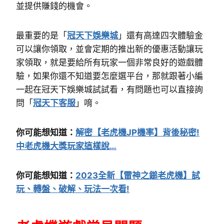
並提供賺錢的機會。
最重要的是「
冠天下娛樂城
」還有高達四次體驗金
可以讓你領取，並會定期的推出新的優惠活動讓玩
家領取，就是要給所有玩家一個非常良好的遊戲體
驗，如果你還不知道要怎麼選平台，那就跟著小編
一起在冠天下娛樂城試試看，有問題也可以直接詢
問「
冠天下客服
」唷。
你可能想知道：
解密【老虎機JP機率】背後秘密!
中老虎機大獎玩家這樣說…
你可能想知道：
2023全新【雷神之鎚老虎機】試
玩、轉盤、破解、玩法一次看!