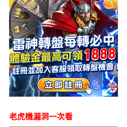
老虎機漏洞一次看