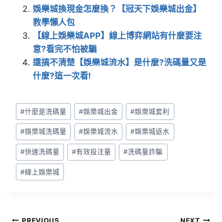
b
娛樂城換現金怎麼換？【冠天下娛樂城出金】
o
教學懶人包
o
【線上娛樂城APP】線上博弈網站有什麼要注
k
意?看完不怕被騙
還搞不清楚【娛樂城流水】是什麼?洗碼量又是
什麼?這一次看!
#
什麼是洗碼量
#
娛樂城出金
#
娛樂城套利
#
娛樂城洗碼量
#
娛樂城流水
#
娛樂城返水
#
快速洗碼量
#
有效投注量
#
洗碼量詐騙
#
線上娛樂城
PREVIOUS
NEXT