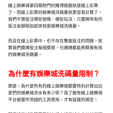
線上娛樂城第四類熱門的賭博遊戲就是線上彩票
了，而線上彩票的娛樂城洗碼量就更容易計算了，
我們不管投注哪些號碼、哪些玩法，只要將所有的
投注金額相加起來就是娛樂城洗碼量。
而且在線上彩票中，也不存在雙面投注的問題，就
算我們選擇投注每個獎號，也通通都能夠算做有效
的娛樂城洗碼量。
為什麼有娛樂城洗碼量限制？
那麼，為什麼所有的線上娛樂城都要特別計算出玩
家們的娛樂城流水有多少呢？為了避免線上娛樂城
平台被當作洗錢的工具使用，才有這樣的規定。