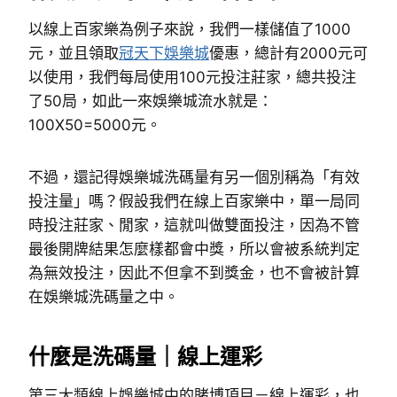
以線上百家樂為例子來說，我們一樣儲值了1000
元，並且領取
冠天下娛樂城
優惠，總計有2000元可
以使用，我們每局使用100元投注莊家，總共投注
了50局，如此一來娛樂城流水就是：
100X50=5000元。
不過，還記得娛樂城洗碼量有另一個別稱為「有效
投注量」嗎？假設我們在線上百家樂中，單一局同
時投注莊家、閒家，這就叫做雙面投注，因為不管
最後開牌結果怎麼樣都會中獎，所以會被系統判定
為無效投注，因此不但拿不到獎金，也不會被計算
在娛樂城洗碼量之中。
什麼是洗碼量｜線上運彩
第三大類線上娛樂城中的賭博項目－線上運彩，也