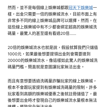
然而，並不是每個線上娛樂城都跟
冠天下娛樂城
一
樣，出金只需要一倍的娛樂城流水，目前市面上有
非常多不同的線上娛樂城品牌可以選擇，然而，在
這些線上娛樂城中有不少都會綁定超高的娛樂城洗
碼量，最驚人的甚至還有看過20倍……
20倍的娛樂城流水也就是說，假設就算我們只儲值
1000元，如果最後想要提領出金則會需要達到
20000的娛樂城流水，像這樣如此驚人的娛樂城洗
碼量門檻，簡直就是意圖讓玩家無法出金。
而且有意想要透過洗碼量詐騙玩家的線上娛樂城，
根本不會跟玩家提到有娛樂城洗碼量的限制，許多
玩家看到高額的娛樂城優惠之後就註冊儲值了，最
後想要出金時才發現自己的娛樂城流水量根本無法
達標，導致完全無法出金……