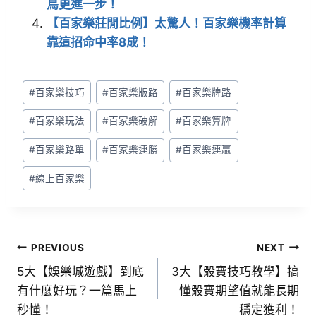
k
鳥更進一步！
【百家樂莊閒比例】太驚人！百家樂機率計算
靠這招命中率8成！
#
百家樂技巧
#
百家樂版路
#
百家樂牌路
#
百家樂玩法
#
百家樂破解
#
百家樂算牌
#
百家樂路單
#
百家樂連勝
#
百家樂連贏
#
線上百家樂
PREVIOUS
NEXT
5大【娛樂城遊戲】到底
3大【骰寶技巧教學】搞
有什麼好玩？一篇馬上
懂骰寶期望值就能長期
秒懂！
穩定獲利！