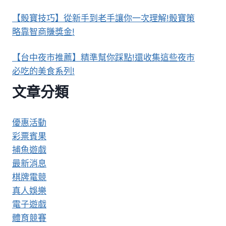
【骰寶技巧】從新手到老手讓你一次理解!骰寶策
略靠智商賺獎金!
【台中夜市推薦】精準幫你踩點!還收集這些夜市
必吃的美食系列!
文章分類
優惠活動
彩票賓果
捕魚遊戲
最新消息
棋牌電競
真人娛樂
電子遊戲
體育競賽