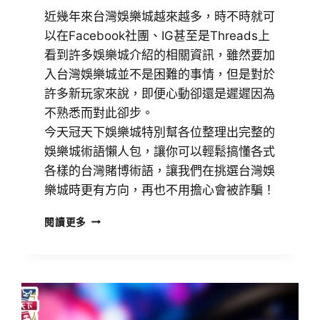
近幾年來台灣娛樂城越來越多，時不時就可
以在Facebook社團、IG甚至是Threads上
看到許多娛樂城介紹的相關資訊，雖然要加
入台灣娛樂城並不是困難的事情，但是對於
許多新玩家來說，即便心動卻還是遲遲因為
不熟悉而對此卻步。
今天冠天下娛樂城特別幫各位整理出完整的
娛樂城術語懶人包，讓你可以輕鬆搞懂各式
各樣的台灣賭博術語，讓我們在挑選台灣娛
樂城時更有方向，再也不用擔心會被詐騙！
閱讀更多