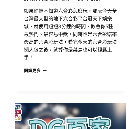
如果你還不知道六合彩怎麼玩，那麼今天全
台灣最大型的地下六合彩平台冠天下娛樂
城，就使用短短3分鐘的時間，教會你5種
最熱門、最容易中獎，同時也是六合彩賠率
最高的六合彩玩法，看完今天的六合彩玩法
懶人包之後，就算你是菜鳥也可以輕鬆上
手！
閱讀更多