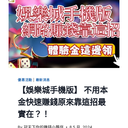
優惠活動
|
最新消息
【娛樂城手機版】 不用本
金快速賺錢原來靠這招最
實在？！
By
冠天下你的賺錢小夥伴
8 5 月, 2024