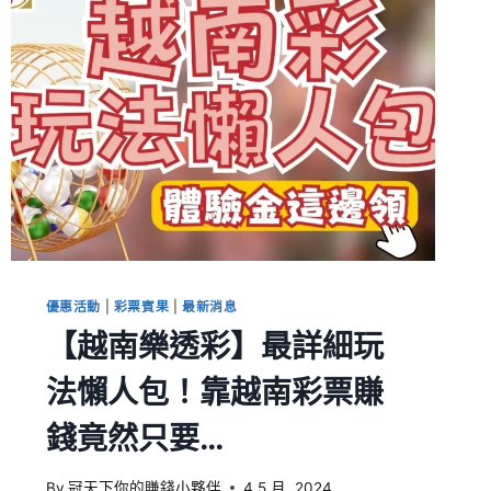
優惠活動
|
彩票賓果
|
最新消息
【越南樂透彩】最詳細玩
法懶人包！靠越南彩票賺
錢竟然只要…
By
冠天下你的賺錢小夥伴
4 5 月, 2024