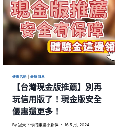
優惠活動
|
最新消息
【台灣現金版推薦】別再
玩信用版了！現金版安全
優惠還更多！
By
冠天下你的賺錢小夥伴
16 5 月, 2024