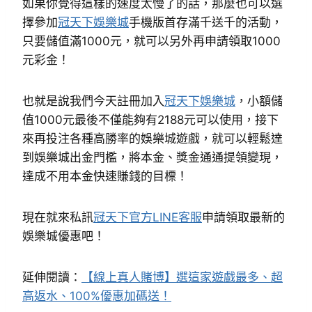
如果你覺得這樣的速度太慢了的話，那麼也可以選
擇參加
冠天下娛樂城
手機版首存滿千送千的活動，
只要儲值滿1000元，就可以另外再申請領取1000
元彩金！
也就是說我們今天註冊加入
冠天下娛樂城
，小額儲
值1000元最後不僅能夠有2188元可以使用，接下
來再投注各種高勝率的娛樂城遊戲，就可以輕鬆達
到娛樂城出金門檻，將本金、獎金通通提領變現，
達成不用本金快速賺錢的目標！
現在就來私訊
冠天下官方LINE客服
申請領取最新的
娛樂城優惠吧！
延伸閱讀：
【線上真人賭博】選這家遊戲最多、超
高返水、100%優惠加碼送！