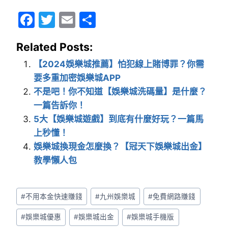
F
T
E
分
a
w
m
享
Related Posts:
c
itt
ai
e
er
l
【2024娛樂城推薦】怕犯線上賭博罪？你需
要多重加密娛樂城APP
b
不是吧！你不知道【娛樂城洗碼量】是什麼？
o
一篇告訴你！
o
5大【娛樂城遊戲】到底有什麼好玩？一篇馬
k
上秒懂！
娛樂城換現金怎麼換？【冠天下娛樂城出金】
教學懶人包
#
不用本金快速賺錢
#
九州娛樂城
#
免費網路賺錢
#
娛樂城優惠
#
娛樂城出金
#
娛樂城手機版