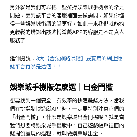
另外就是我們可以把一些選擇娛樂城手機版的常見
問題，丟到該平台的客服裡面去做詢問，如果你懂
得一些娛樂城術語的話更好，如此一來我們就能夠
更輕鬆的辨認出該賭博遊戲APP的客服是不是真人
服務了！
延伸閱讀：
3大【合法網路賺錢】最實用的網上賺
錢平台竟然是這個？！
娛樂城手機版怎麼選｜出金門檻
想要找到一個安全、有效率的快速賺錢方法，當我
們在挑選賭博遊戲APP時，一定要特別注意它們的
「出金門檻」，什麼是娛樂城出金門檻呢？就是當
我們想要將娛樂城手機版中，自己遊戲帳戶裡面的
錢提領變現的過程，就叫做娛樂城出金。