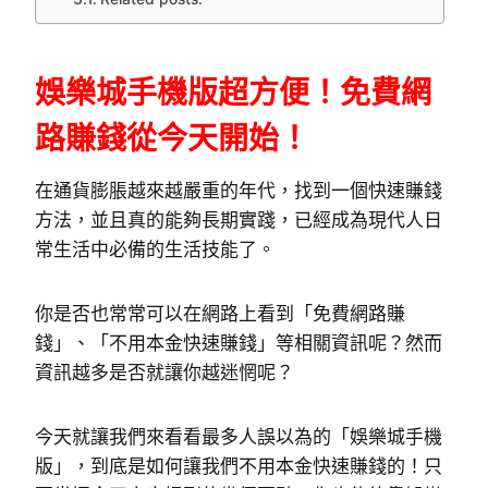
娛樂城手機版超方便！免費網
路賺錢從今天開始！
在通貨膨脹越來越嚴重的年代，找到一個快速賺錢
方法，並且真的能夠長期實踐，已經成為現代人日
常生活中必備的生活技能了。
你是否也常常可以在網路上看到「免費網路賺
錢」、「不用本金快速賺錢」等相關資訊呢？然而
資訊越多是否就讓你越迷惘呢？
今天就讓我們來看看最多人誤以為的「娛樂城手機
版」，到底是如何讓我們不用本金快速賺錢的！只