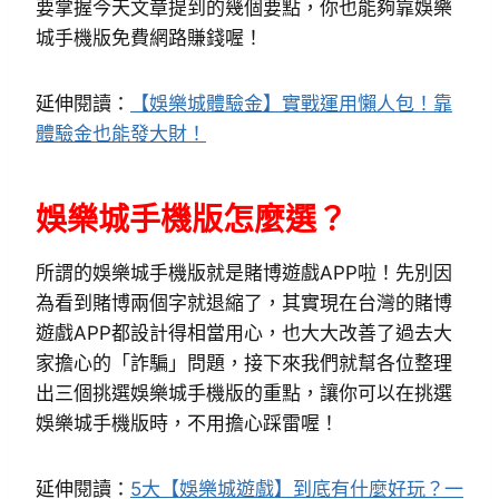
要掌握今天文章提到的幾個要點，你也能夠靠娛樂
城手機版免費網路賺錢喔！
延伸閱讀：
【娛樂城體驗金】實戰運用懶人包！靠
體驗金也能發大財！
娛樂城手機版怎麼選？
所謂的娛樂城手機版就是賭博遊戲APP啦！先別因
為看到賭博兩個字就退縮了，其實現在台灣的賭博
遊戲APP都設計得相當用心，也大大改善了過去大
家擔心的「詐騙」問題，接下來我們就幫各位整理
出三個挑選娛樂城手機版的重點，讓你可以在挑選
娛樂城手機版時，不用擔心踩雷喔！
延伸閱讀：
5大【娛樂城遊戲】到底有什麼好玩？一