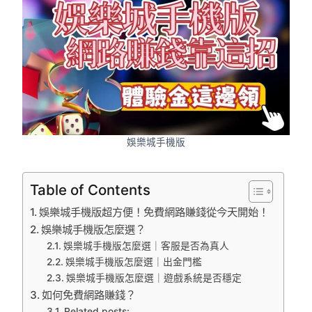
娛樂城手機版
Table of Contents
娛樂城手機版超方便！免費網路賺錢從今天開始！
娛樂城手機版怎麼選？
娛樂城手機版怎麼選｜客服是否為真人
娛樂城手機版怎麼選｜出金門檻
娛樂城手機版怎麼選｜遊戲系統是否穩定
如何免費網路賺錢？
Related posts: