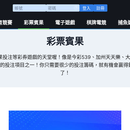
登入
註冊
育競賽
彩票賓果
電子遊戲
棋牌電競
捕魚
彩票賓果
賓果投注等彩券遊戲的天堂喔！像是今彩539、加州天天樂、
迎的投注項目之一！你只需要很少的投注籌碼，就有機會贏
了！