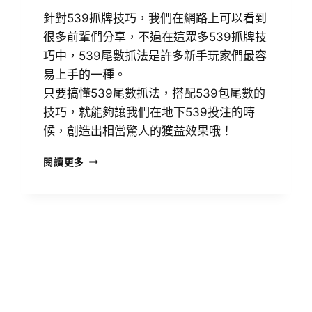
針對539抓牌技巧，我們在網路上可以看到
很多前輩們分享，不過在這眾多539抓牌技
巧中，539尾數抓法是許多新手玩家們最容
易上手的一種。
只要搞懂539尾數抓法，搭配539包尾數的
技巧，就能夠讓我們在地下539投注的時
候，創造出相當驚人的獲益效果哦！
閱讀更多