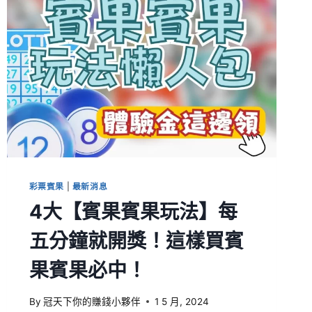
彩票賓果
|
最新消息
4大【賓果賓果玩法】每
五分鐘就開獎！這樣買賓
果賓果必中！
By
冠天下你的賺錢小夥伴
1 5 月, 2024