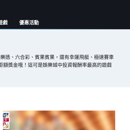
遊戲
優惠活動
大樂透、六合彩、賓果賓果，還有幸運飛艇、極速賽車
得鉅額獎金哦！這可是娛樂城中投資報酬率最高的遊戲