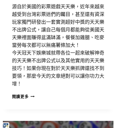
源自於美國的彩票遊戲天天樂，近年來越來
越受到台灣彩票迷們的矚目，甚至還有資深
玩家獨門研發出一套實測超好中獎的天天樂
不出牌公式，讓自己每個月都能夠從美國天
天樂裡面賺得盆滿缽滿，餐餐加雞腿、吃麥
當勞每次都可以無痛薯條加大！
今天冠天下娛樂城就帶各位一起來破解神奇
的天天樂不出牌公式以及其他實用的天天樂
技巧！如果你現在對於天天樂抓牌還找不到
要領，那麼今天的文章絕對可以讓你功力大
增！
閱讀更多