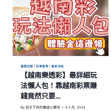
優惠活動
|
彩票賓果
|
最新消息
【越南樂透彩】最詳細玩
法懶人包！靠越南彩票賺
錢竟然只要…
By
冠天下你的賺錢小夥伴
4 5 月, 2024