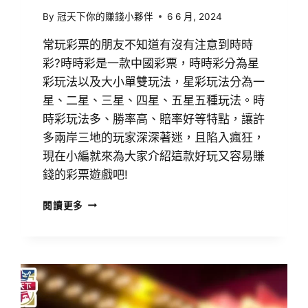
By
冠天下你的賺錢小夥伴
6 6 月, 2024
常玩彩票的朋友不知道有沒有注意到時時
彩?時時彩是一款中國彩票，時時彩分為星
彩玩法以及大小單雙玩法，星彩玩法分為一
星、二星、三星、四星、五星五種玩法。時
時彩玩法多、勝率高、賠率好等特點，讓許
多兩岸三地的玩家深深著迷，且陷入瘋狂，
現在小編就來為大家介紹這款好玩又容易賺
錢的彩票遊戲吧!
閱讀更多