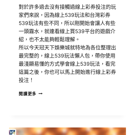
對於許多過去沒有接觸過線上彩券投注的玩
家們來說，因為線上539玩法和台灣彩券
539玩法有些不同，所以剛開始會讓人有些
一頭霧水，就連看線上買539平台的遊戲介
紹，也不太能夠輕鬆理解。
所以今天冠天下娛樂城就特地為各位整理出
最完整的，線上539玩法懶人包，帶你使用
最淺顯易懂的方式學會線上539玩法，看完
這篇之後，你也可以馬上開始進行線上彩券
投注！
閱讀更多