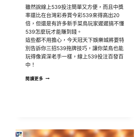
雖然說線上539投注簡單又方便，而且中獎
率還比在台灣彩券買今彩539來得高出20
倍，但還是有許多新手菜鳥玩家遲遲搞不懂
539怎麼玩才能賺到錢。
這些都不用擔心，今天冠天下娛樂城將要特
別告訴你三招539拖牌技巧，讓你菜鳥也能
玩得像資深老手一樣，線上539投注百發百
中！
閱讀更多