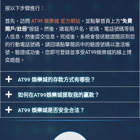
按以下步驟進行：
首先，訪問
AT99 娛樂城 官方網站
，並點擊首頁上方
“免費
開戶/註冊”
按鈕。然後，填寫用戶名、密碼、電話號碼等個
人信息，然後提交信息。完成後，系統會發送驗證簡訊到您
的行動電話號碼，請回填點擊簡訊中的驗證號碼以激活帳
號。驗證成功後，您即可登錄並享受AT99娛樂城的線上博
奕遊戲。
AT99 娛樂城的存款方式有哪些？
如何在AT99娛樂城提取我的贏款？
AT99 娛樂城是否安全合法？