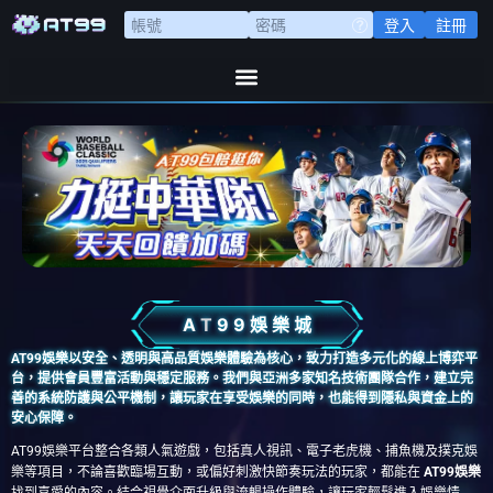
登入
註冊
A
T
9
9
娛
樂
城
A
T99娛樂
以安全、透明與高品質娛樂體驗為核心，致力打造多元化的線上博弈平
台，提供會員豐富活動與穩定服務。我們與亞洲多家知名技術團隊合作，建立完
善的系統防護與公平機制，讓玩家在享受娛樂的同時，也能得到隱私與資金上的
安心保障。
AT99娛樂平台整合各類人氣遊戲，包括真人視訊、電子老虎機、捕魚機及撲克娛
樂等項目，不論喜歡臨場互動，或偏好刺激快節奏玩法的玩家，都能在
AT99娛樂