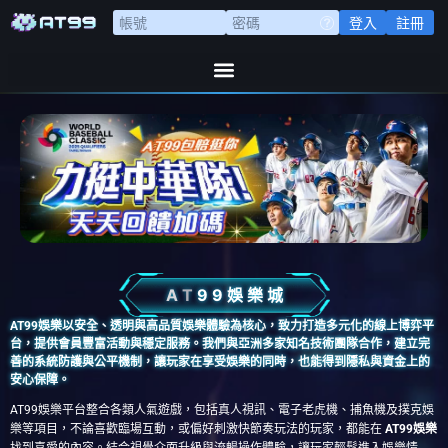
登入
註冊
A
T
9
9
娛
樂
城
A
T99娛樂
以安全、透明與高品質娛樂體驗為核心，致力打造多元化的線上博弈平
台，提供會員豐富活動與穩定服務。我們與亞洲多家知名技術團隊合作，建立完
善的系統防護與公平機制，讓玩家在享受娛樂的同時，也能得到隱私與資金上的
安心保障。
AT99娛樂平台整合各類人氣遊戲，包括真人視訊、電子老虎機、捕魚機及撲克娛
樂等項目，不論喜歡臨場互動，或偏好刺激快節奏玩法的玩家，都能在
AT99娛樂