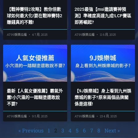
【戰神賽特2攻略】教你倍數
2025最強【msi邀請賽神預
球如何最大化!要在戰神賽特2
測】準確度高達九成!LCP賽區
賺錢真的不難!
即將崛起?
AT99娛樂瓜編
4 7 月, 2025
AT99娛樂瓜編
11 6 月, 2025
最新【人氣女優推薦】霸氣外
【9J娛樂城】身上看到九州娛
露!小穴濕的一踏糊塗還敢說
樂城的影子?原來兩個品牌關
不要?
係是這樣!
AT99娛樂瓜編
9 5 月, 2025
AT99娛樂瓜編
23 4 月, 2025
« Previous
1
2
3
4
5
6
7
8
Next »