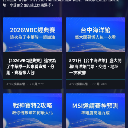
找到喜愛的內容。結合視覺介面升級與流暢操作體驗，讓玩家輕鬆進入娛樂情
境，享受更全面的線上娛樂選擇。
【2026WBC經典賽】這次為
8/21日【台中海洋館】盛大開
了中華隊一起來看直播、分
幕!海洋館門票、交通、地址
組、賽程懶人包!
一次掌握!
AT99娛樂瓜編
9 9 月, 2025
AT99娛樂瓜編
6 8 月, 2025