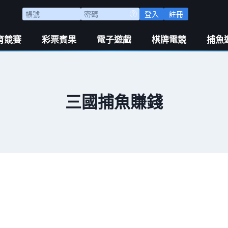
登入
註冊
育競賽
彩票賓果
電子遊戲
棋牌電競
捕魚
三國捕魚賺錢