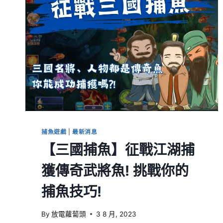
捕魚遊戲
|
最新消息
【三國捕魚】征戰江湖捕
獲傳奇武將魚! 挑戰你的
捕魚技巧!
By
放電蘿蔔頭
3 8 月, 2023