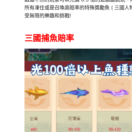
所有凍住或是召喚高賠率的特殊獎勵魚 ( 三國人
受無限的樂趣和挑戰!
三國捕魚賠率