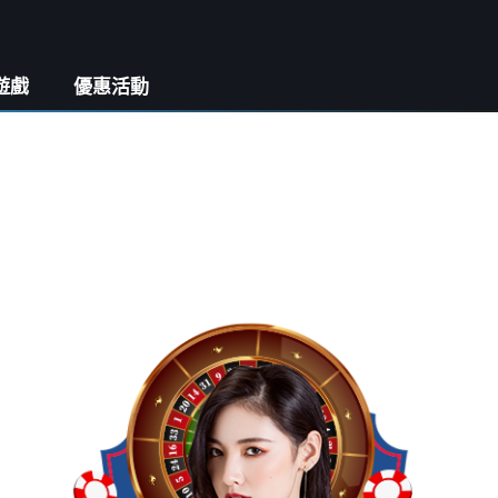
遊戲
優惠活動