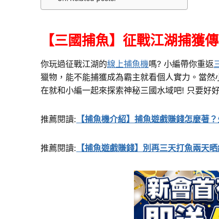
【三國捕魚】征戰江湖捕獲傳
你玩過征戰江湖的
線上捕魚機
嗎? 小編帶你重返
獵物，能不能捕獲成為霸主就看個人實力。當然小
在就和小編一起來探索神秘三國水域吧! 只要好
推薦閱讀:
【捕魚機介紹】捕魚遊戲賺錢怎麼著？
推薦閱讀:
【捕魚遊戲賺錢】別再三天打魚兩天晒