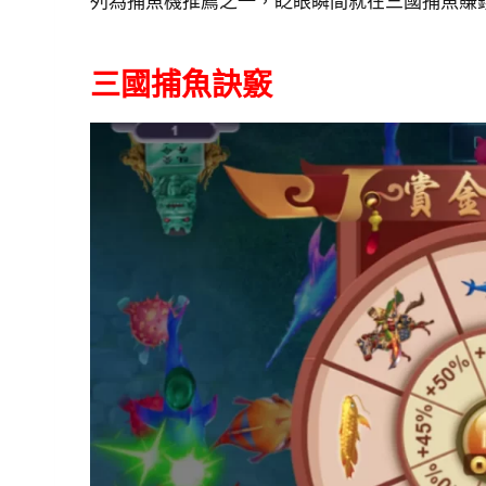
列為捕魚機推薦之一，眨眼瞬間就在三國捕魚賺錢
三國捕魚訣竅