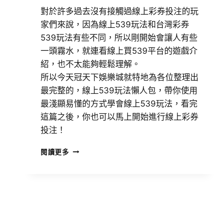
對於許多過去沒有接觸過線上彩券投注的玩
家們來說，因為線上539玩法和台灣彩券
539玩法有些不同，所以剛開始會讓人有些
一頭霧水，就連看線上買539平台的遊戲介
紹，也不太能夠輕鬆理解。
所以今天冠天下娛樂城就特地為各位整理出
最完整的，線上539玩法懶人包，帶你使用
最淺顯易懂的方式學會線上539玩法，看完
這篇之後，你也可以馬上開始進行線上彩券
投注！
閱讀更多