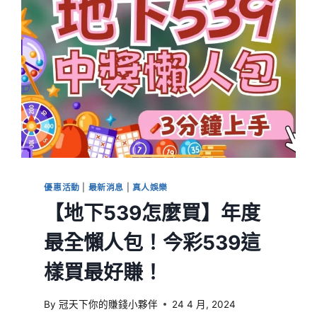
優惠活動
|
最新消息
|
真人娛樂
【地下539怎麼買】年度
最全懶人包！今彩539這
樣買最好賺！
By
冠天下你的賺錢小夥伴
24 4 月, 2024