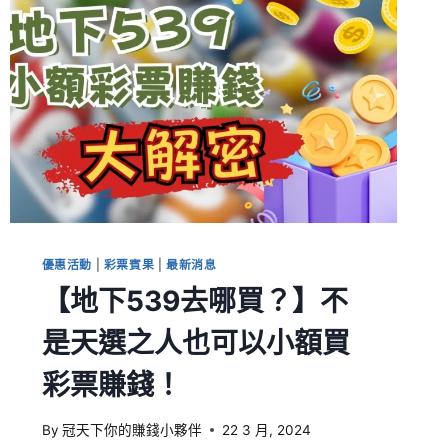
優惠活動
|
彩票賓果
|
最新消息
【地下539去哪買？】不
是天選之人也可以小額買
彩票賺錢！
By
冠天下你的賺錢小夥伴
22 3 月, 2024