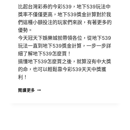
比起台灣彩券的今彩539，地下539玩法中
獎率不僅僅更高，地下539獎金計算對於我
們這種小額投注的玩家們來說，有著更多的
優勢。
今天冠天下娛樂城就帶領各位，從地下539
玩法一直到地下539獎金計算，一步一步詳
細了解地下539怎麼買！
搞懂地下539怎麼買之後，就算沒有中大獎
的命，也可以輕鬆靠今彩539天天中獎獲
利！
閱讀更多