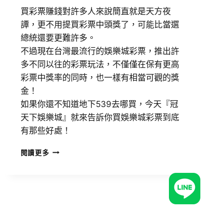
買彩票賺錢對許多人來說簡直就是天方夜
譚，更不用提買彩票中頭獎了，可能比當選
總統還要更難許多。
不過現在台灣最流行的娛樂城彩票，推出許
多不同以往的彩票玩法，不僅僅在保有更高
彩票中獎率的同時，也一樣有相當可觀的獎
金！
如果你還不知道地下539去哪買，今天『冠
天下娛樂城』就來告訴你買娛樂城彩票到底
有那些好處！
閱讀更多