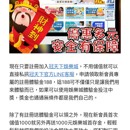
現在只要註冊加入
冠天下娛樂城
，不用儲值就可以
直接私訊
冠天下官方LINE客服
，申請領取新會員專
屬的註冊體驗金188，這188可不僅僅只是讓我們用
來體驗而已，如果可以使用娛樂城體驗金投注中
獎，獎金也通通無條件都是我們自己的。
除了有註冊送體驗金可以領之外，現在新會員首次
儲值1000就另外再送1000元娛樂城首存金，輕輕