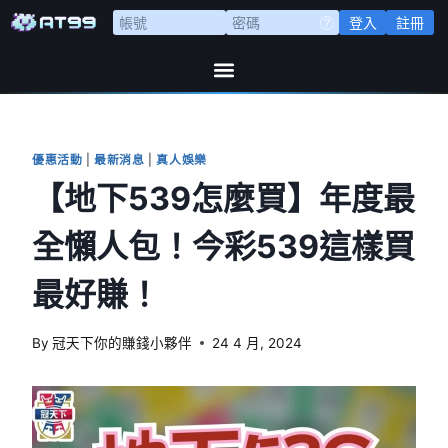
登入
註冊
優惠活動
|
最新消息
|
真人娛樂
【地下539怎麼買】年度最
全懶人包！今彩539這樣買
最好賺！
By
冠天下你的賺錢小夥伴
24 4 月, 2024