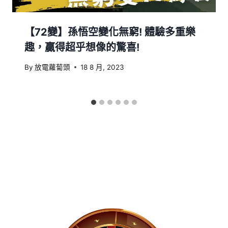
【72變】孫悟空變化無窮! 體驗多重樂
趣，贏得超乎想像的驚喜!
By
放電蘿蔔頭
18 8 月, 2023