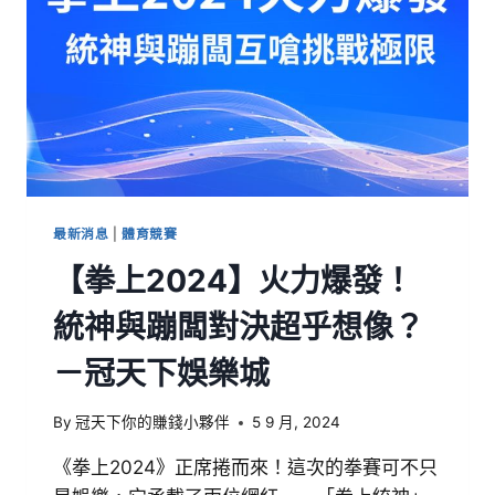
最新消息
|
體育競賽
【拳上2024】火力爆發！
統神與蹦闆對決超乎想像？
－冠天下娛樂城
By
冠天下你的賺錢小夥伴
5 9 月, 2024
《拳上2024》正席捲而來！這次的拳賽可不只