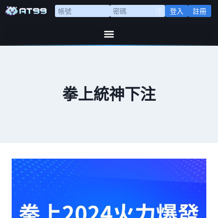
登入
註冊
拳上統神下注