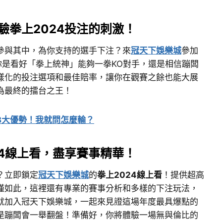
驗拳上2024投注的刺激！
參與其中，為你支持的選手下注？來
冠天下娛樂城
參加
是看好「拳上統神」能夠一拳KO對手，還是相信蹦闆
樣化的投注選項和最佳賠率，讓你在觀賽之餘也能大展
為最終的擂台之王！
3大優勢！我就問怎麼輸？
24線上看，盡享賽事精華！
？立即鎖定
冠天下娛樂城
的
拳上2024線上看
！提供超高
僅如此，這裡還有專業的賽事分析和多樣的下注玩法，
就加入冠天下娛樂城，一起來見證這場年度最具爆點的
是蹦闆會一舉翻盤！準備好，你將體驗一場無與倫比的