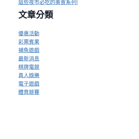
這些夜市必吃的美食系列!
文章分類
優惠活動
彩票賓果
捕魚遊戲
最新消息
棋牌電競
真人娛樂
電子遊戲
體育競賽