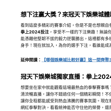
想下注贏大獎？來冠天下娛樂城體
看到這麼多精彩的賽事介紹，你是不是也想親自
拳上2024投注
，享受不一樣的下注樂趣！無論你
能憑藉他堅韌不拔的毅力逆襲勝出，這裡都有多
身手！現在就加入，為你的選手下注，看誰能成
延伸閱讀：
【哪個娛樂城比較好贏】這一間齊聚
冠天下娛樂城獨家直播：拳上20
想要坐在家中就能觀看這場最熱血的拳擊賽事嗎
清流暢直播，讓你不錯過任何一個精彩瞬間！不
讓你全程都能感受到熱血沸騰的賽事氛圍。現在
網紅拳擊對決，看看統神能否守住他的榮譽，還