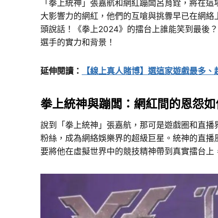
「拳上統神」張嘉航和網紅蹦闆呂育銓，將在這
大影響力的網紅，他們的互嗆與挑釁早已在網絡
頭說話！《拳上2024》的擂台上誰能笑到最後
選手的實力和背景！
延伸閱讀：
【線上真人賭博】選這家遊戲最多、超
拳上統神與蹦闆：網紅間的恩怨如
說到「拳上統神」張嘉航，那可是遊戲圈和直播
粉絲，成為網絡娛樂界的超級巨星。統神的直播
要將他在虛擬世界中的競技精神帶到真實擂台上