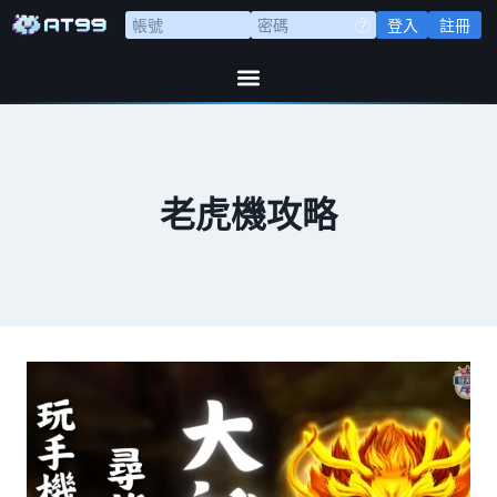
登入
註冊
老虎機攻略