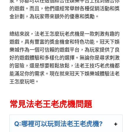
家，你都可以在這個綜合性娛樂平台上找到適合你
的遊戲。而且，他們還經常舉辦各種促銷活動和獎
金計劃，為玩家帶來額外的優惠和獎勵。
總結來說，法老王怎麼玩老虎機是一款刺激有趣的
遊戲，具有豐富的獎金機會和特色功能。冠天下娛
樂城作為一個可信賴的遊戲平台，為玩家提供了良
好的遊戲體驗和多樣化的選擇。無論你是尋求刺激
的冒險，還是想要輕鬆放鬆，法老王技巧老虎機都
能滿足你的需求。現在就來冠天下娛樂城體驗法老
王怎麼玩吧。
常見法老王老虎機問題
Q:哪裡可以玩到法老王老虎機?