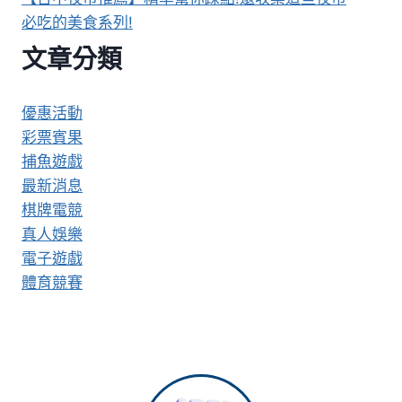
必吃的美食系列!
文章分類
優惠活動
彩票賓果
捕魚遊戲
最新消息
棋牌電競
真人娛樂
電子遊戲
體育競賽