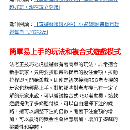
超好玩，現在玩立刻賺!
延伸閱讀：
【玩遊戲賺錢APP】小資躺賺!每個月輕
鬆幫自己加薪2萬!
簡單易上手的玩法和複合式遊戲模式
法老王技巧老虎機遊戲有著簡單的玩法，非常適合
新手玩家。只需要按照遊戲提示的投注金額，拉動
拉桿即可開始遊戲。即使是初次接觸RSG老虎機的
玩家也能輕鬆上手。對於那些對老虎機已有一定了
解的玩家來說，可以嘗試複合式RSG老虎機，這款
遊戲提供了多條賠付線，可以自由選擇下注的線
路，還可以調整下注的倍數。隨著下注金額的增
加，可以贏得的獎金也會相應增加，增加了遊戲的
挑戰性和樂趣。