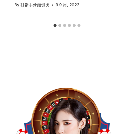
By
打斷手骨顛倒勇
9 9 月, 2023