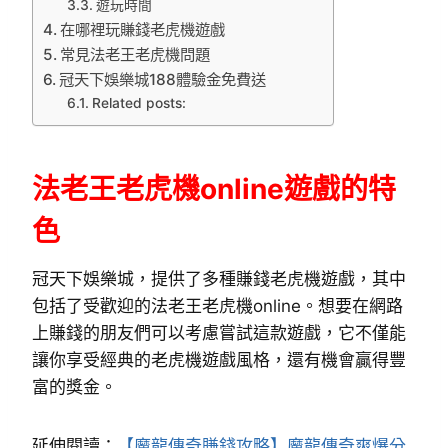
遊玩時間
在哪裡玩賺錢老虎機遊戲
常見法老王老虎機問題
冠天下娛樂城188體驗金免費送
Related posts:
法老王老虎機online遊戲的特
色
冠天下娛樂城，提供了多種賺錢老虎機遊戲，其中
包括了受歡迎的法老王老虎機online。想要在網路
上賺錢的朋友們可以考慮嘗試這款遊戲，它不僅能
讓你享受經典的老虎機遊戲風格，還有機會贏得豐
富的獎金。
延伸閱讀：
【魔龍傳奇賺錢攻略】魔龍傳奇爽爆分