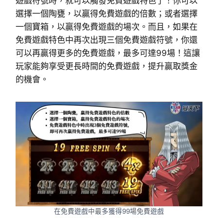
遊戲符號時，就可以觸發免費遊戲特色了！你可以
選擇一個陶甕，以贏得免費遊戲的倍數；或者選擇
一個寶箱，以贏得免費遊戲的場次。而且，如果在
免費遊戲特色中再次出現三個免費遊戲符號，你還
可以再贏得更多的免費遊戲，最多可達99場！這讓
玩家能夠享受更長時間的免費遊戲，提升贏取獎金
的機會。
在免費遊戲中最多獲得99場免費遊戲