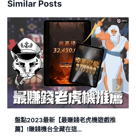
Similar Posts
盤點2023最新【最賺錢老虎機遊戲推
薦】!賺錢機台全藏在這…