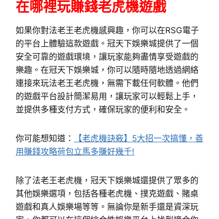
在哪裡玩賺錢老虎機遊戲
如果你對法老王老虎機感興趣，你可以在RSG電子
的平台上體驗這款遊戲。冠天下娛樂城提供了一個
安全可靠的遊戲環境，讓玩家能夠盡情享受遊戲的
樂趣。在冠天下娛樂城，你可以隨時隨地透過網絡
連接來玩法老王老虎機，無需下載任何軟體。他們
的遊戲平台設計簡潔易用，讓玩家可以輕鬆上手，
並提供多種支付方式，確保玩家的便利和安全。
你可能想知道：
【老虎機訣竅】5大招一次搞懂，善
用賺錢攻略荷包立馬多賺好幾千!
除了法老王老虎機，冠天下娛樂城還提供了眾多的
其他娛樂選項，包括各種老虎機、撲克遊戲、賭桌
遊戲和真人娛樂場等等。無論你是新手還是資深玩