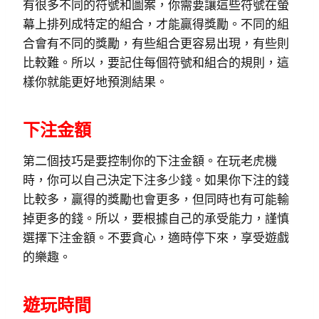
有很多不同的符號和圖案，你需要讓這些符號在螢
幕上排列成特定的組合，才能贏得獎勵。不同的組
合會有不同的獎勵，有些組合更容易出現，有些則
比較難。所以，要記住每個符號和組合的規則，這
樣你就能更好地預測結果。
下注金額
第二個技巧是要控制你的下注金額。在玩老虎機
時，你可以自己決定下注多少錢。如果你下注的錢
比較多，贏得的獎勵也會更多，但同時也有可能輸
掉更多的錢。所以，要根據自己的承受能力，謹慎
選擇下注金額。不要貪心，適時停下來，享受遊戲
的樂趣。
遊玩時間