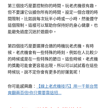
第三個技巧是要控制你的時間。玩老虎機很有趣，
但不要讓它佔據你所有的時間。設定一個合理的時
間限制，比如說每次玩半小時或一小時，然後遵守
這個限制。這樣可以幫助你保持好的身心健康，也
能避免過度沉迷於遊戲中。
第四個技巧是要選擇合適的時機玩老虎機。有時
候，老虎機會有一些特殊的時刻，例如在人比較少
的時候或是在一些特殊的節日。這些時候，老虎機
的獎勵可能會更容易出現，所以可以試試看在這些
時候玩，說不定你會有更多的好運氣呢！
你可能感興趣：
【線上老虎機技巧】用一千新台幣
爽翻兩百倍!你只需要靠這招…