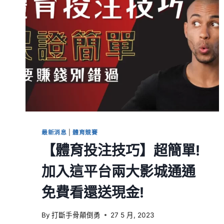
最新消息
|
體育競賽
【體育投注技巧】超簡單!
加入這平台兩大影城通通
免費看還送現金!
By
打斷手骨顛倒勇
27 5 月, 2023