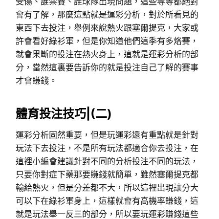
受傷、誰禁賽、誰球隊出現問題，這些等等都絕對
會有了解，那麼這點就是運彩分析，對於所看見的
東西下去投注，舉例來說熱火跟塞爾提克，大家或
許會看好綠衫軍，但是你知道他們這季有多烙賽，
就會果斷的投注在熱火身上，這就是運彩分析的部
分，當然這裏要告訴你的就是投注自己了解的賽事
才會賺錢。
體育投注技巧|(二)
運彩分析固然重要，但是玩運彩還有重點就是針對
玩法下去投注，不是所有玩法都適合你去投注，在
這裡小編會建議針對不同的分析投注不同的玩法，
只要你對症下藥那要賺錢就簡單，雖然塞爾提克都
輸給熱火，但是分差都不大，所以這裡出現讓分大
可以下在綠衫軍身上，這樣就會有高機率賺錢，這
就是玩法舉一反三的部分，所以要玩運彩賺錢這些