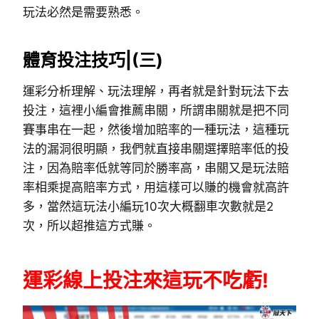
玩法必然是需要熟悉。
體育投注技巧|(三)
運彩分析理解、玩法理解，再者就是針對玩法下去
投注，這裡小編會推薦串關，所謂串關就是把不同
賽事串在一起，然後增加賠率的一種玩法，這種玩
法的漏洞很明顯，我們就直接串關選擇賠率低的投
注，因為賠率低就等同於勝率高，串關又是玩法賠
率相乘提高賠率方式，用這樣可以賺的機會就高許
多，當然這玩法小編玩10次大概翻車次數就是2
次，所以超推這方式賺。
運彩線上投注來這玩不吃虧!