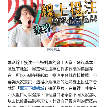
運彩線上
運彩線上投注平台選對真的會上天堂，選錯基本上
就是下地獄，畢竟現在還存在許多詐騙的集團存
在，所以小編在運彩線上投注平台就直接推薦，不
要讓大家去試，這裡小編推薦的運彩線上投注平台
就是「
冠天下娛樂城
」這間品牌，在這裡一共會有
四大盤口可以選擇，每個盤口賠率都不同大家都可
以去比較最高賠率玩法，針對自己最有利的選擇來