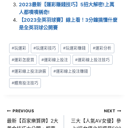
o
2023最新【運彩賺錢技巧】5招大解密!上萬
k
人都嘖嘖稱奇!
【2023全英羽球賽】線上看！3分鐘搞懂什麼
是全英羽球公開賽
#
玩運彩
#
玩運彩技巧
#
玩運彩賺錢
#
運彩分析
#
運彩怎麼買
#
運彩線上投注
#
運彩線上投注技巧
#
運彩線上投注訣竅
#
運彩線上投注賺錢
#
體育投注技巧
PREVIOUS
NEXT
最新【百家樂算牌】2大
三大【人氣AV女優】參