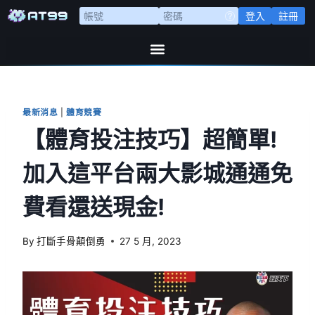
登入
註冊
最新消息
|
體育競賽
【體育投注技巧】超簡單!
加入這平台兩大影城通通免
費看還送現金!
By
打斷手骨顛倒勇
27 5 月, 2023