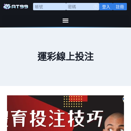
登入
註冊
運彩線上投注