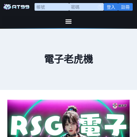
登入
註冊
電子老虎機