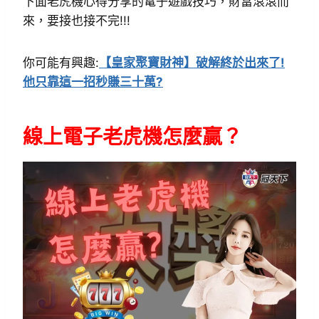
下面老虎機心得分享的電子遊戲技巧，財富滾滾而
來，要接也接不完!!!
你可能有興趣:
【皇家聚寶財神】破解終於出來了!
他只靠這一招秒賺三十萬?
線上電子老虎機怎麼贏？