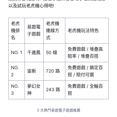
以及試玩老虎機心得吧!
老虎
老虎機
易遊電
機排
連線方
老虎機玩法特色
子遊戲
名
式
免費遊戲 / 堆疊高
NO. 1
千歲鳳
50 線
賠率 / 堆疊百搭
NO.
免費遊戲 / 鎖定百
宙斯
720 路
2
搭 / 賠付可選
NO.
夢幻女
免費遊戲 / 全輪百
243 路
3
神
搭
3 大熱門易遊電子遊戲推薦