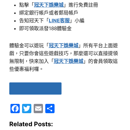
點擊「
冠天下娛樂城
」進行免費註冊
綁定銀行帳戶或者郵局帳戶
告知冠天下「
LINE客服
」小編
即可領取派發188體驗金
體驗金可以遊玩「
冠天下娛樂城
」所有平台上面遊
戲，只要你會這些遊戲技巧，那麼還可以直接提領
無限制，快來加入「
冠天下娛樂城
」的會員領取這
些優惠福利囉。
立即註冊領體驗金
F
T
E
分
a
w
m
享
Related Posts:
c
itt
ai