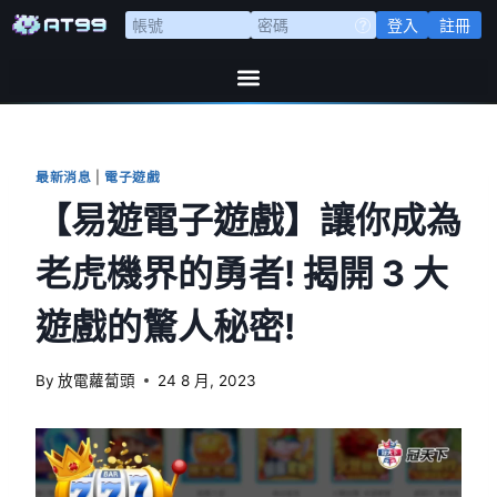
登入
註冊
最新消息
|
電子遊戲
【易遊電子遊戲】讓你成為
老虎機界的勇者! 揭開 3 大
遊戲的驚人秘密!
By
放電蘿蔔頭
24 8 月, 2023