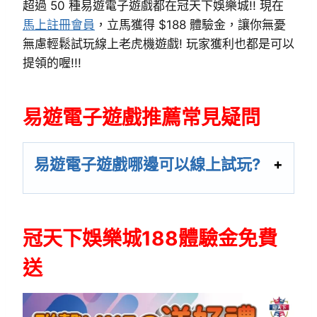
超過 50 種易遊電子遊戲都在冠天下娛樂城!! 現在
馬上註冊會員
，立馬獲得 $188 體驗金，讓你無憂
無慮輕鬆試玩線上老虎機遊戲! 玩家獲利也都是可以
提領的喔!!!
易遊電子遊戲推薦常見疑問
易遊電子遊戲哪邊可以線上試玩?
冠天下娛樂城188體驗金免費
送