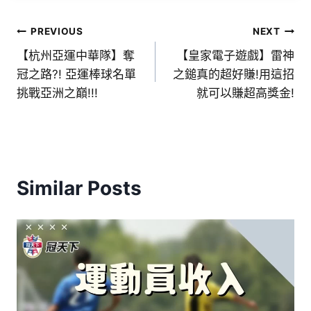
PREVIOUS
NEXT
【杭州亞運中華隊】奪
【皇家電子遊戲】雷神
冠之路?! 亞運棒球名單
之鎚真的超好賺!用這招
挑戰亞洲之巔!!!
就可以賺超高獎金!
Similar Posts