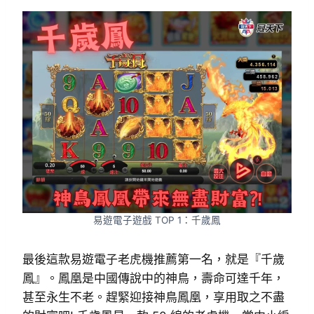
易遊電子遊戲 TOP 1：千歲鳳
最後這款易遊電子老虎機推薦第一名，就是『千歲
鳳』。鳳凰是中國傳說中的神鳥，壽命可達千年，
甚至永生不老。趕緊迎接神鳥鳳凰，享用取之不盡