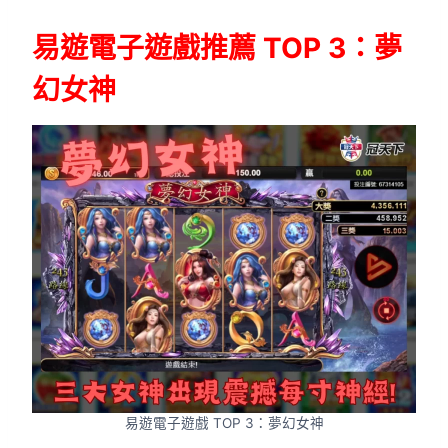
易遊電子遊戲推薦 TOP 3：夢
幻女神
易遊電子遊戲 TOP 3：夢幻女神