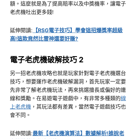
額。這麼就是為了提高賠率以及中獎機率，讓電子
老虎機吐出更多錢!
延伸閱讀:
【RSG電子技巧】學會這招爆獎率超級
高!這款竟然比雷神還要好賺?
電子老虎機破解技巧 2
另一招老虎機攻略也就是玩家針對電子老虎機選台
技巧，想要運作老虎機破解漏洞，首先玩家一定要
先非常了解老虎機玩法，再來挑選擅長或偏好的連
線和獎勵。在易遊電子遊戲中，有非常多種類的
線
上老虎機
，其玩法都有差異，當然電子遊戲技巧也
會不同。
延伸閱讀:
最新【老虎機演算法】數據解析!誰說老