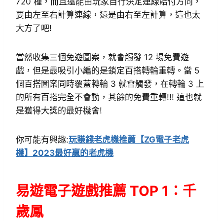
720 種，而且還能由玩家自行決定連線賠付方向，
要由左至右計算連線，還是由右至左計算，這也太
大方了吧!
當然收集三個免遊圖案，就會觸發 12 場免費遊
戲，但是最吸引小編的是鎖定百搭轉輪重轉。當 5
個百搭圖案同時覆蓋轉輪 3 就會觸發，在轉輪 3 上
的所有百搭完全不會動，其餘的免費重轉!!! 這也就
是獲得大獎的最好機會!
你可能有興趣:
玩賺錢老虎機推薦【ZG電子老虎
機】2023最好贏的老虎機
易遊電子遊戲推薦 TOP 1：千
歲鳳