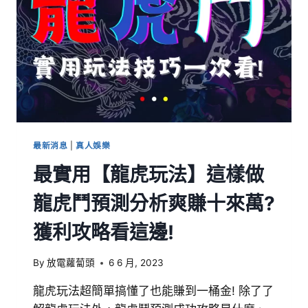
最新消息
|
真人娛樂
最實用【龍虎玩法】這樣做
龍虎鬥預測分析爽賺十來萬?
獲利攻略看這邊!
By
放電蘿蔔頭
6 6 月, 2023
龍虎玩法超簡單搞懂了也能賺到一桶金! 除了了