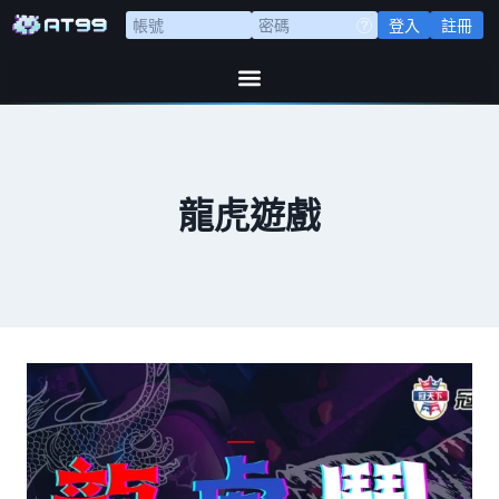
登入
註冊
龍虎遊戲