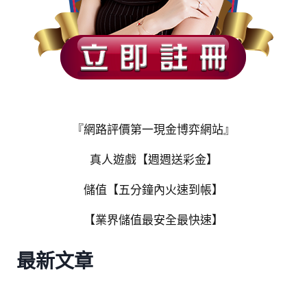
『網路評價第一現金博弈網站』
真人遊戲【週週送彩金】
儲值【五分鐘內火速到帳】
【業界儲值最安全最快速】
最新文章