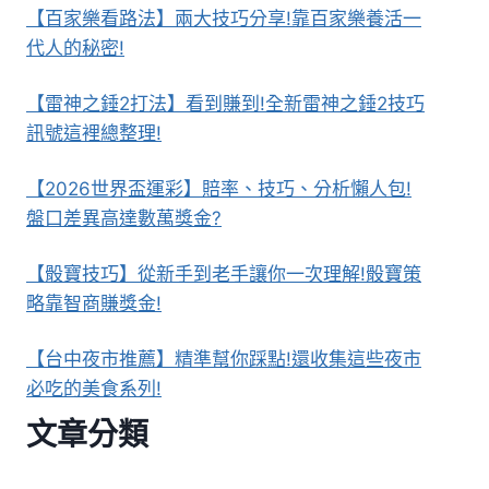
【百家樂看路法】兩大技巧分享!靠百家樂養活一
代人的秘密!
【雷神之錘2打法】看到賺到!全新雷神之錘2技巧
訊號這裡總整理!
【2026世界盃運彩】賠率、技巧、分析懶人包!
盤口差異高達數萬獎金?
【骰寶技巧】從新手到老手讓你一次理解!骰寶策
略靠智商賺獎金!
【台中夜市推薦】精準幫你踩點!還收集這些夜市
必吃的美食系列!
文章分類