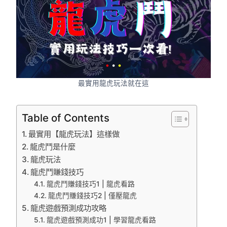
最實用龍虎玩法就在這
Table of Contents
最實用【龍虎玩法】這樣做
龍虎鬥是什麼
龍虎玩法
龍虎鬥賺錢技巧
龍虎鬥賺錢技巧1 | 龍虎看路
龍虎鬥賺錢技巧2 | 僅壓龍虎
龍虎遊戲預測成功攻略
龍虎遊戲預測成功1 | 學習龍虎看路