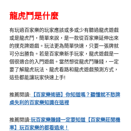
龍虎鬥是什麼
有玩過百家樂的玩家應該或多或少有聽過龍虎遊戲
或是龍虎鬥，簡單來說，是一款從百家樂延伸出來
的撲克牌遊戲。玩法更為簡單快速，只要一張牌就
可分出勝負。若是百家樂新手玩家，龍虎遊戲是一
個很適合的入門遊戲。當然想從龍虎鬥賺錢，一定
要了解龍虎玩法、龍虎看路和龍虎遊戲預測方式，
這些都能讓玩家快速上手!
推薦閱讀:
【百家樂術語】你知道嗎？聽懂就不愁牌
桌失利的百家樂知識在這裡
推薦閱讀:
玩百家樂賺錢一定要知道【百家樂莊閒機
率】玩百家樂的都看過來！