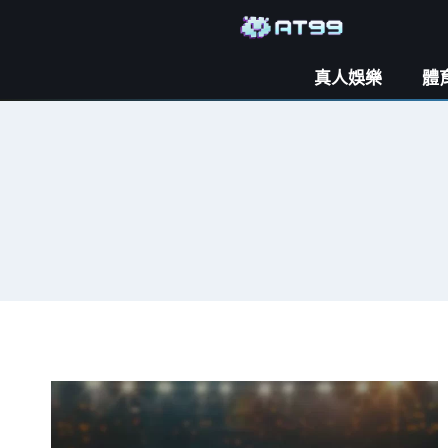
真人娛樂
體