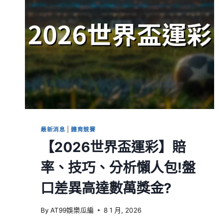
最新消息
|
體育競賽
【2026世界盃運彩】賠
率、技巧、分析懶人包!盤
口差異高達數萬獎金?
By
AT99娛樂瓜編
8 1 月, 2026