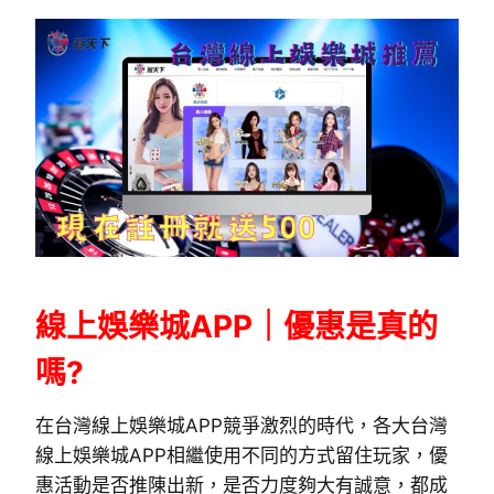
線上娛樂城APP｜優惠是真的
嗎?
在台灣線上娛樂城APP競爭激烈的時代，各大台灣
線上娛樂城APP相繼使用不同的方式留住玩家，優
惠活動是否推陳出新，是否力度夠大有誠意，都成