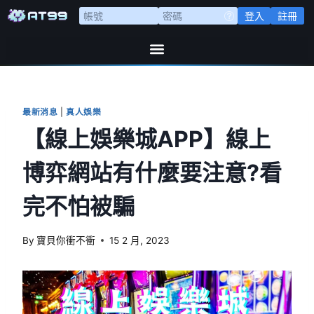
登入
註冊
最新消息
|
真人娛樂
【線上娛樂城APP】線上
博弈網站有什麼要注意?看
完不怕被騙
By
寶貝你衝不衝
15 2 月, 2023