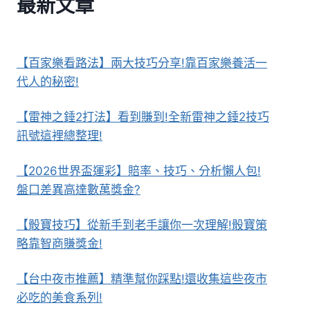
最新文章
【百家樂看路法】兩大技巧分享!靠百家樂養活一
代人的秘密!
【雷神之錘2打法】看到賺到!全新雷神之錘2技巧
訊號這裡總整理!
【2026世界盃運彩】賠率、技巧、分析懶人包!
盤口差異高達數萬獎金?
【骰寶技巧】從新手到老手讓你一次理解!骰寶策
略靠智商賺獎金!
【台中夜市推薦】精準幫你踩點!還收集這些夜市
必吃的美食系列!