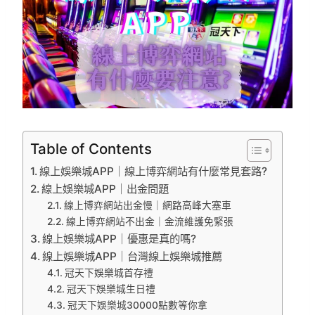
Table of Contents
線上娛樂城APP｜線上博弈網站有什麼常見套路?
線上娛樂城APP｜出金問題
線上博弈網站出金慢｜網路高峰大塞車
線上博弈網站不出金｜金流維護免緊張
線上娛樂城APP｜優惠是真的嗎?
線上娛樂城APP｜台灣線上娛樂城推薦
冠天下娛樂城首存禮
冠天下娛樂城生日禮
冠天下娛樂城30000點數等你拿