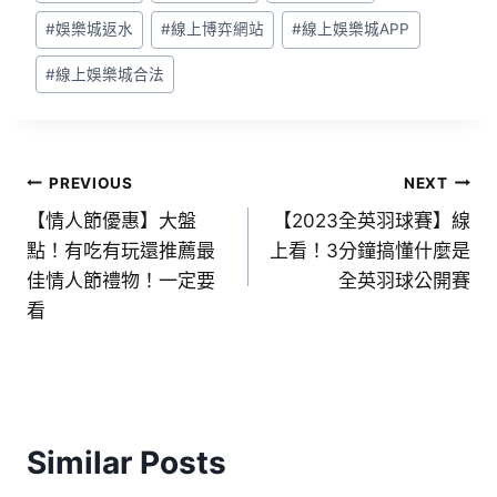
#
娛樂城返水
#
線上博弈網站
#
線上娛樂城APP
#
線上娛樂城合法
PREVIOUS
NEXT
【情人節優惠】大盤
【2023全英羽球賽】線
點！有吃有玩還推薦最
上看！3分鐘搞懂什麼是
佳情人節禮物！一定要
全英羽球公開賽
看
Similar Posts