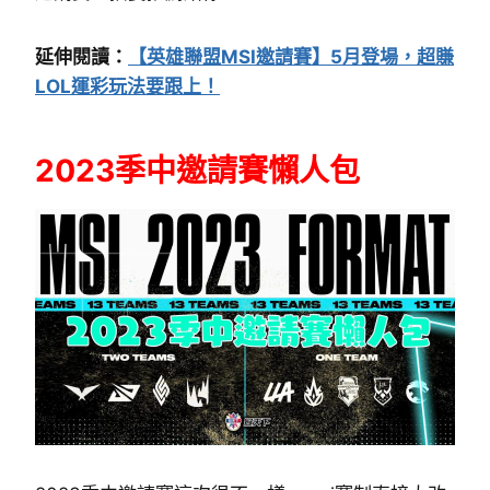
延伸閱讀：
【英雄聯盟MSI邀請賽】5月登場，超賺
LOL運彩玩法要跟上！
2023季中邀請賽懶人包