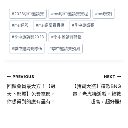
#
2023季中邀請賽
#
msi季中邀請賽賽程
#
msi賽制
#
msi運彩
#
msi邀請賽直播
#
季中邀請賽
#
季中邀請賽2023
#
季中邀請賽轉播
#
季中邀請賽隊伍
#
季中邀請賽預測
PREVIOUS
NEXT
回饋會員最大方！【冠
【豬寶大盜】這款BNG
天下影城】免費電影，
電子老虎機遊戲，轉數
你想得到的應有盡有！
超高，超好賺!