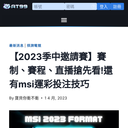
登入
註冊
最新消息
|
棋牌電競
【2023季中邀請賽】賽
制、賽程、直播搶先看!還
有msi運彩投注技巧
By
寶貝你衝不衝
1 4 月, 2023