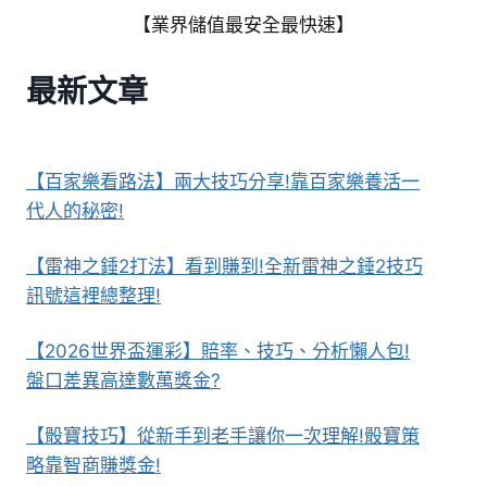
【業界儲值最安全最快速】
最新文章
【百家樂看路法】兩大技巧分享!靠百家樂養活一
代人的秘密!
【雷神之錘2打法】看到賺到!全新雷神之錘2技巧
訊號這裡總整理!
【2026世界盃運彩】賠率、技巧、分析懶人包!
盤口差異高達數萬獎金?
【骰寶技巧】從新手到老手讓你一次理解!骰寶策
略靠智商賺獎金!