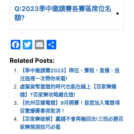
Q:2023季中邀請賽各賽區席位名
額?
F
T
E
分
a
w
m
享
Related Posts:
c
itt
ai
e
er
l
【季中邀請賽2023】隊伍、賽程、直播、投
注這裡一次帶你來看!
b
虛擬貨幣當道的時代也能在線上【百家樂賺
o
錢】?百家樂攻略藏在這!
o
【杭州亞運電競】9月開賽！首度加入電競項
k
目驚爆賽事突取消！
【百家樂破解】贏錢不會再輸回去!三招必勝百
家樂預測技巧必看