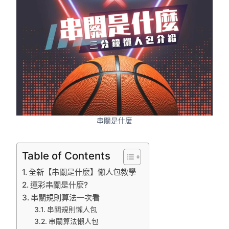
串關是什麼
Table of Contents
全新【串關是什麼】懶人包教學
運彩串關是什麼?
串關規則算法一次看
串關規則懶人包
串關算法懶人包