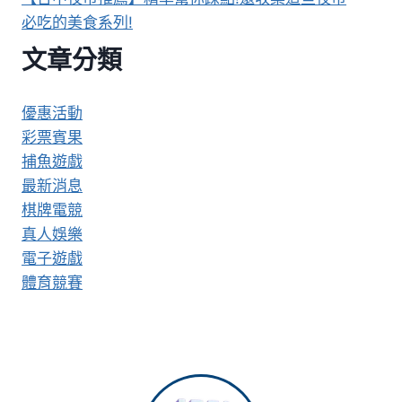
必吃的美食系列!
文章分類
優惠活動
彩票賓果
捕魚遊戲
最新消息
棋牌電競
真人娛樂
電子遊戲
體育競賽