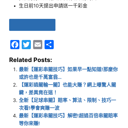
生日前10天提出申請送一千彩金
註冊領生日禮金
F
T
E
分
a
w
m
享
Related Posts:
c
itt
ai
e
er
l
最新【運彩串關技巧】如果早一點知道!那麼你
或許也是千萬富翁…
b
【運彩過關輸一關】也能大賺？網上曝驚人關
o
鍵，差異竟在這！
o
全新【足球串關】賠率、算法、限制、技巧一
k
次看!學會爽賺一波
最新【運彩串關技巧】解密!超過百倍串關賠率
等你來賺!