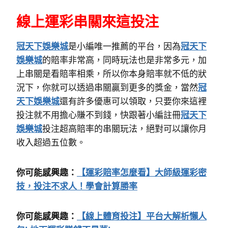
線上運彩串關來這投注
冠天下娛樂城
是小編唯一推薦的平台，因為
冠天下
娛樂城
的賠率非常高，同時玩法也是非常多元，加
上串關是看賠率相乘，所以你本身賠率就不低的狀
況下，你就可以透過串關贏到更多的獎金，當然
冠
天下娛樂城
還有許多優惠可以領取，只要你來這裡
投注就不用擔心賺不到錢，快跟著小編註冊
冠天下
娛樂城
投注超高賠率的串關玩法，絕對可以讓你月
收入超過五位數。
你可能感興趣：
【運彩賠率怎麼看】大師級運彩密
技，投注不求人！學會計算勝率
你可能感興趣：
【線上體育投注】平台大解析懶人