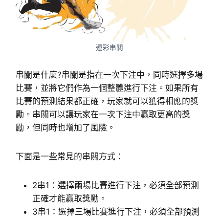
運彩串關
串關是什麼?串關是指在一次下注中，同時選擇多場
比賽，並將它們作為一個整體進行下注。如果所有
比賽的預測結果都正確，玩家就可以獲得相應的獎
勵。串關可以讓玩家在一次下注中贏取更高的獎
勵，但同時也增加了風險。
下面是一些常見的串關方式：
2串1：選擇兩場比賽進行下注，必須全部預測
正確才能贏取獎勵。
3串1：選擇三場比賽進行下注，必須全部預測