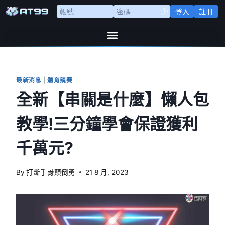
登入
註冊
最新消息
|
體育競賽
全新【串關是什麼】懶人包
教學!三分鐘學會保證獲利
千萬元?
By
打斷手骨顛倒勇
21 8 月, 2023