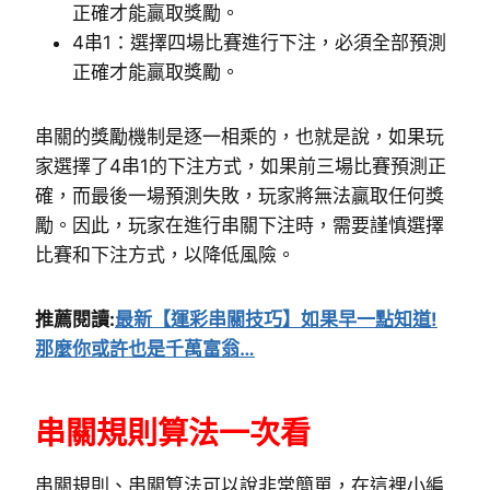
正確才能贏取獎勵。
4串1：選擇四場比賽進行下注，必須全部預測
正確才能贏取獎勵。
串關的獎勵機制是逐一相乘的，也就是說，如果玩
家選擇了4串1的下注方式，如果前三場比賽預測正
確，而最後一場預測失敗，玩家將無法贏取任何獎
勵。因此，玩家在進行串關下注時，需要謹慎選擇
比賽和下注方式，以降低風險。
推薦閱讀:
最新【運彩串關技巧】如果早一點知道!
那麼你或許也是千萬富翁…
串關規則算法一次看
串關規則、串關算法可以說非常簡單，在這裡小編