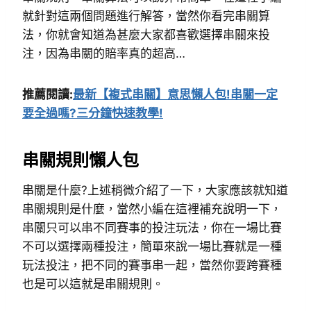
就針對這兩個問題進行解答，當然你看完串關算
法，你就會知道為甚麼大家都喜歡選擇串關來投
注，因為串關的賠率真的超高…
推薦閱讀:
最新【複式串關】意思懶人包!串關一定
要全過嗎?三分鐘快速教學!
串關規則懶人包
串關是什麼?上述稍微介紹了一下，大家應該就知道
串關規則是什麼，當然小編在這裡補充說明一下，
串關只可以串不同賽事的投注玩法，你在一場比賽
不可以選擇兩種投注，簡單來說一場比賽就是一種
玩法投注，把不同的賽事串一起，當然你要跨賽種
也是可以這就是串關規則。