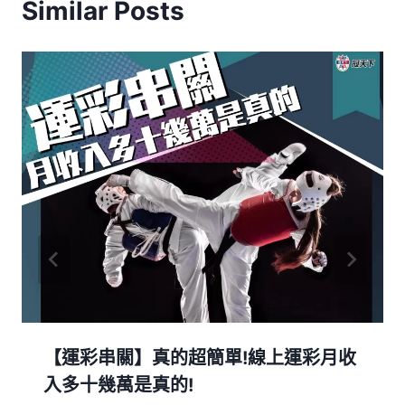
Similar Posts
【運彩串關】真的超簡單!線上運彩月收
入多十幾萬是真的!