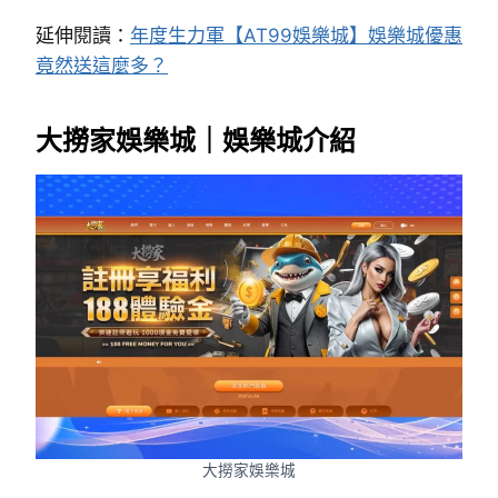
延伸閱讀：
年度生力軍【AT99娛樂城】娛樂城優惠
竟然送這麼多？
大撈家娛樂城｜娛樂城介紹
大撈家娛樂城