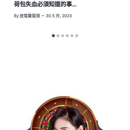
荷包失血必須知道的事…
By
放電蘿蔔頭
30 5 月, 2023