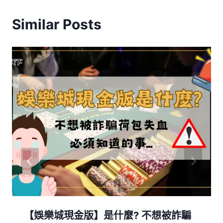
Similar Posts
【娛樂城現金版】是什麼? 不想被詐騙