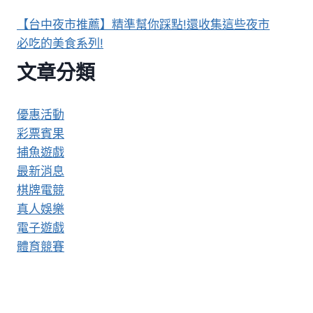
【台中夜市推薦】精準幫你踩點!還收集這些夜市
必吃的美食系列!
文章分類
優惠活動
彩票賓果
捕魚遊戲
最新消息
棋牌電競
真人娛樂
電子遊戲
體育競賽