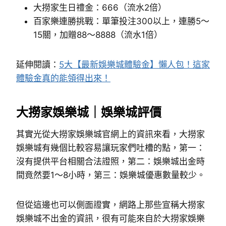
大撈家生日禮金：666（流水2倍）
百家樂連勝挑戰：單筆投注300以上，連勝5～
15關，加贈88～8888（流水1倍）
延伸閱讀：
5大【最新娛樂城體驗金】懶人包！這家
體驗金真的能領得出來！
大撈家娛樂城｜娛樂城評價
其實光從大撈家娛樂城官網上的資訊來看，大撈家
娛樂城有幾個比較容易讓玩家們吐槽的點，第一：
沒有提供平台相關合法證照，第二：娛樂城出金時
間竟然要1～8小時，第三：娛樂城優惠數量較少。
但從這邊也可以側面證實，網路上那些宣稱大撈家
娛樂城不出金的資訊，很有可能來自於大撈家娛樂