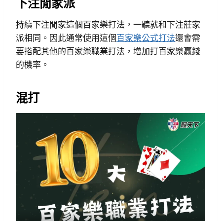
下注閒家派
持續下注閒家這個百家樂打法，一聽就和下注莊家
派相同。因此通常使用這個
百家樂公式打法
還會需
要搭配其他的百家樂職業打法，增加打百家樂贏錢
的機率。
混打