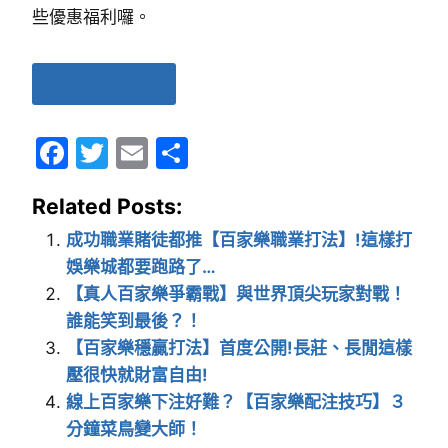
些優惠福利囉。
註冊領體驗金
F
T
E
分
a
w
m
享
Related Posts:
c
itt
ai
e
er
l
成功職業賭徒都推【百家樂職業打法】!這樣打
娛樂城都要跑路了…
b
【真人百家樂爭霸戰】與世界頂尖玩家對戰！
o
誰能笑到最後？！
o
【百家樂穩贏打法】首度公開!長莊、長閒這樣
k
壓很快就財富自由!
線上百家樂下注好難？【百家樂配注技巧】３
分鐘菜鳥變大師！