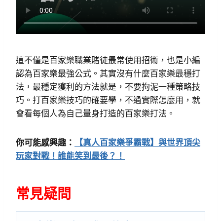
這不僅是百家樂職業賭徒最常使用招術，也是小編
認為百家樂最強公式。其實沒有什麼百家樂最穩打
法，最穩定獲利的方法就是，不要拘泥一種策略技
巧。打百家樂技巧的確要學，不過實際怎麼用，就
會看每個人為自己量身打造的百家樂打法。
你可能感興趣：
【真人百家樂爭霸戰】與世界頂尖
玩家對戰！誰能笑到最後？！
常見疑問