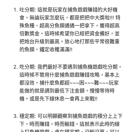
吐分期: 這就是玩家在捕魚遊戲賺錢的大好機
會，無論玩家怎麼玩，都是把把中大獎啦!!! 特
殊魚種、超高分魚類通通一把拿下，獲得超高
倍數獎金。這時候希望你已經把資金備好，並
把炮台升級到最高。放心地打那些平常很難重
的魚類，鐵定收穫滿滿!!
吃分期: 我們最好不要遇到捕魚機遊戲吃分期，
這時候不管用什麼捕魚遊戲賺錢攻略，基本上
都沒效。捕什麼魚都超~~~困~~~難~~~玩家
能做的就是調到最低下注金額，慢慢等待時
機。或是先下線休息一會再上來戰!!
穩定期: 可以明顯觀察到捕魚遊戲的積分上上下
下，時而賺錢，時而輸錢。這就表示此時的線
上打魚機遊戲，處在穩定期，沒輸沒贏。可以