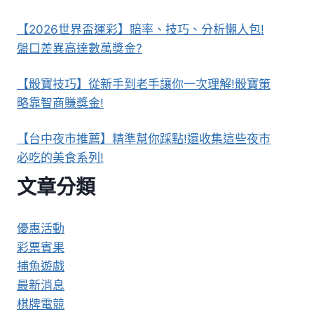
【2026世界盃運彩】賠率、技巧、分析懶人包!
盤口差異高達數萬獎金?
【骰寶技巧】從新手到老手讓你一次理解!骰寶策
略靠智商賺獎金!
【台中夜市推薦】精準幫你踩點!還收集這些夜市
必吃的美食系列!
文章分類
優惠活動
彩票賓果
捕魚遊戲
最新消息
棋牌電競