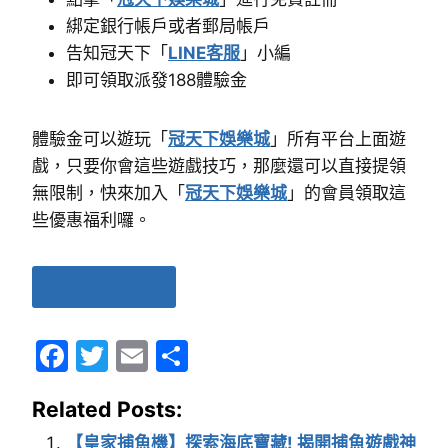
綁定銀行帳戶或者郵局帳戶
告知冠天下「
LINE客服
」小編
即可領取派發188體驗金
體驗金可以遊玩「
冠天下娛樂城
」所有平台上面遊
戲，只要你會這些遊戲技巧，那麼還可以直接提領
無限制，快來加入「
冠天下娛樂城
」的會員領取這
些優惠福利囉。
立即領體驗金
F
T
E
分
a
w
m
享
Related Posts:
c
itt
ai
【皇家捕魚機】探索海底寶藏! 揭開捕魚遊戲神