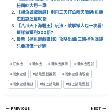
e
er
l
秘面紗大撈一筆!
b
【捕魚遊戲賺錢】別再三天打魚兩天晒網!魚機
o
遊戲靠這篇就會!
o
【八爪天下海霸王】玩法、破解懶人包一次看!
k
這樣做獲利300倍?
最新【捕魚遊戲賺錢】攻略出爐!三國捕魚賺錢
只要搞懂一步驟!
#
打魚機
#
捕魚機
#
捕魚機推薦
#
捕魚機遊戲
#
捕魚遊戲
#
捕魚遊戲推薦
#
捕魚遊戲換現金
#
捕魚遊戲賺錢
#
線上捕魚機
#
線上捕魚遊戲
PREVIOUS
NEXT