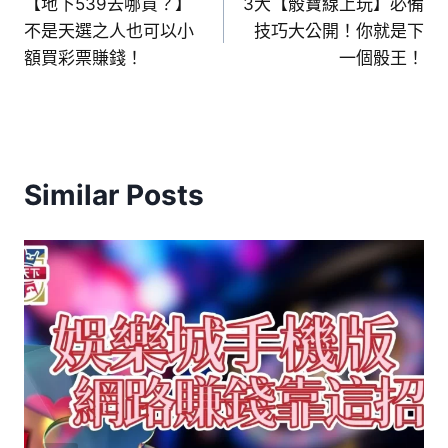
【地下539去哪買？】
3大【骰寶線上玩】必備
不是天選之人也可以小
技巧大公開！你就是下
額買彩票賺錢！
一個骰王！
Similar Posts