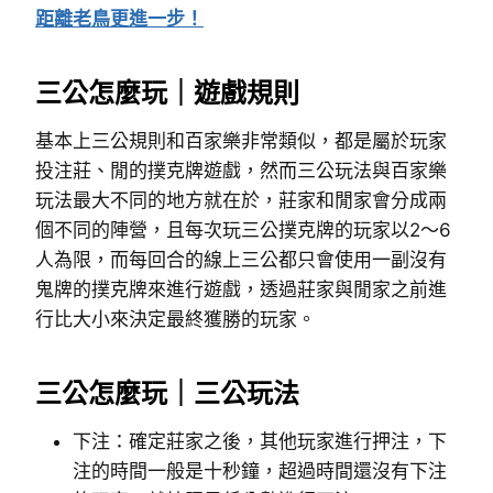
距離老鳥更進一步！
三公怎麼玩｜遊戲規則
基本上三公規則和百家樂非常類似，都是屬於玩家
投注莊、閒的撲克牌遊戲，然而三公玩法與百家樂
玩法最大不同的地方就在於，莊家和閒家會分成兩
個不同的陣營，且每次玩三公撲克牌的玩家以2～6
人為限，而每回合的線上三公都只會使用一副沒有
鬼牌的撲克牌來進行遊戲，透過莊家與閒家之前進
行比大小來決定最終獲勝的玩家。
三公怎麼玩｜三公玩法
下注：確定莊家之後，其他玩家進行押注，下
注的時間一般是十秒鐘，超過時間還沒有下注