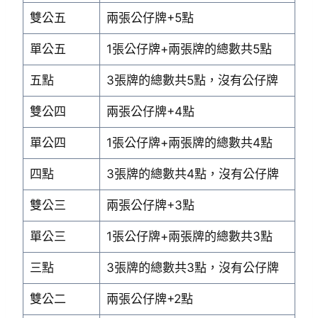
雙公五
兩張公仔牌+5點
單公五
1張公仔牌+兩張牌的總數共5點
五點
3張牌的總數共5點，沒有公仔牌
雙公四
兩張公仔牌+4點
單公四
1張公仔牌+兩張牌的總數共4點
四點
3張牌的總數共4點，沒有公仔牌
雙公三
兩張公仔牌+3點
單公三
1張公仔牌+兩張牌的總數共3點
三點
3張牌的總數共3點，沒有公仔牌
雙公二
兩張公仔牌+2點