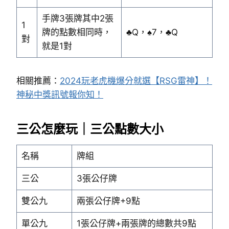
手牌3張牌其中2張
1
牌的點數相同時，
♣Q，♠7，♣Q
對
就是1對
相關推薦：
2024玩老虎機爆分就選【RSG雷神】！
神秘中獎訊號報你知！
三公怎麼玩｜三公點數大小
名稱
牌組
三公
3張公仔牌
雙公九
兩張公仔牌+9點
單公九
1張公仔牌+兩張牌的總數共9點