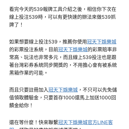
看完今天的539報牌工具介紹之後，相信你下次在
線上投注539時，可以有更快速的辦法來做539抓
牌了！
如果想要線上投注539，推薦你使用
冠天下娛樂城
的彩票投注系統，目前
冠天下娛樂城
的彩票賠率非
常高、玩法也非常多元，而且線上539投注也是跟
著台灣彩券系統同步開獎的，不用擔心會有被系統
黑箱作業的可能。
而且只要註冊加入
冠天下娛樂城
，不只可以先免儲
值領取體驗金，只要首存1000還馬上加送1000回
饋金給你！
還在等什麼！快來聯繫
冠天下娛樂城官方LINE客