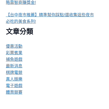
略靠智商賺獎金!
【台中夜市推薦】精準幫你踩點!還收集這些夜市
必吃的美食系列!
文章分類
優惠活動
彩票賓果
捕魚遊戲
最新消息
棋牌電競
真人娛樂
電子遊戲
體育競賽