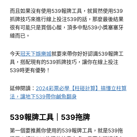
而且如果沒有使用539報牌工具，就貿然使用539
抓牌技巧來進行線上投注539的話，那麼最後結果
很有可能只是買個心酸，頂多中點539小獎塞塞牙
縫而已。
今天
冠天下娛樂城
就要來帶你好好認識539報牌工
具，搭配現有的539抓牌技巧，讓你在線上投注
539時更有優勢！
延伸閱讀：
2024彩票必學【柱碰計算】搞懂立柱算
法，讓地下539帶你鹹魚翻身
539報牌工具｜539拖牌
第一個要推薦你使用的539報牌工具，就是539拖