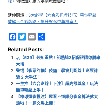
服
，領取最好康的娛樂城優惠吧！
延伸閱讀：
3大必學【六合彩抓牌技巧】帶你輕鬆
破解六合彩版路，提升80%中獎機率！
F
T
E
分
a
w
m
享
Related Posts:
c
itt
ai
e
er
l
玩【539】必知重點！記熟這3招保證讓你勝率
大增
b
警惕【彩票詐騙】伎倆！學會判斷線上彩票詐
o
騙 2 大手法！
o
一生推【六合彩線上下注】超高額獎金！玩法
k
簡單輕鬆上手！
【棒球運彩投注】還看不懂讓分彩金算法就太
遜啦！一篇文馬上懂！