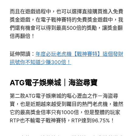
而且在遊戲過程中，也可以選擇直接購買進入免費
獎金遊戲，在電子戰神賽特的免費獎金遊戲中，我
們還有機會可以得到最高500倍的獎勵，讓獎金翻
倍再翻倍！
延伸閱讀：
年度必玩老虎機【戰神賽特】這個發財
訊號你不知道少賺300倍！
ATG電子娛樂城｜海盜尋寶
第二款ATG電子娛樂城的嘔心瀝血之作－海盜尋
寶，也是近期越來越受到矚目的熱門老虎機，雖然
它的最高獎金倍率只有1000倍，但是整體的玩家
RTP也不輸電子戰神賽特，RTP達到96.75%！