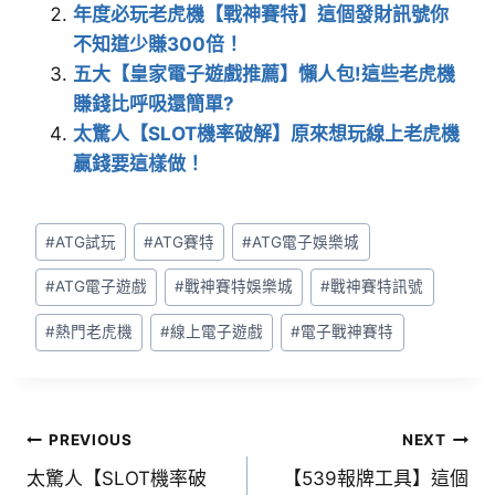
年度必玩老虎機【戰神賽特】這個發財訊號你
o
不知道少賺300倍！
o
五大【皇家電子遊戲推薦】懶人包!這些老虎機
k
賺錢比呼吸還簡單?
太驚人【SLOT機率破解】原來想玩線上老虎機
贏錢要這樣做！
#
ATG試玩
#
ATG賽特
#
ATG電子娛樂城
#
ATG電子遊戲
#
戰神賽特娛樂城
#
戰神賽特訊號
#
熱門老虎機
#
線上電子遊戲
#
電子戰神賽特
PREVIOUS
NEXT
太驚人【SLOT機率破
【539報牌工具】這個