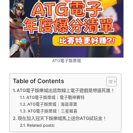
ATG電子娛樂城
Table of Contents
ATG電子娛樂城出這款線上電子遊戲是想逼死誰！
ATG電子娛樂城｜電子戰神賽特
ATG電子娛樂城｜海盜尋寶
ATG電子娛樂城｜三星報喜
現在加入冠天下娛樂城馬上送你ATG試玩金！
Related posts: