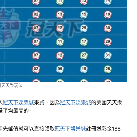
國天天樂玩法
入
冠天下娛樂城
來買，因為
冠天下娛樂城
的美國天天樂
是平均最高的。
用先儲值就可以直接領取
冠天下娛樂城
註冊送彩金188