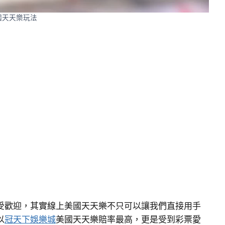
國天天樂玩法
受歡迎，其實線上美國天天樂不只可以讓我們直接用手
以
冠天下娛樂城
美國天天樂賠率最高，更是受到彩票愛