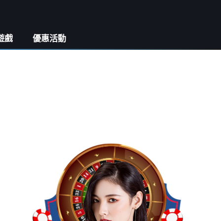
遊戲
優惠活動