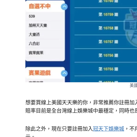
美
想要買線上美國天天樂的你，非常推薦你註冊加
賠率目前是全台灣線上娛樂城中最穩定，同時也
除此之外，現在只要註冊加入
冠天下娛樂城
，不
元。