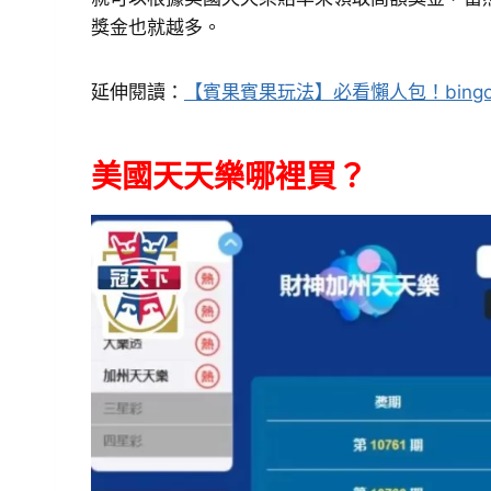
獎金也就越多。
延伸閱讀：
【賓果賓果玩法】必看懶人包！bingo
美國天天樂哪裡買？