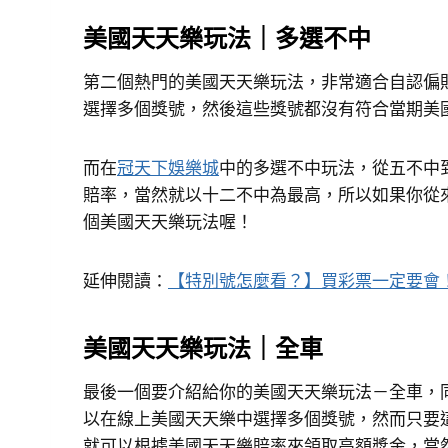
美國天天樂玩法｜多選不中
第二個熱門的美國天天樂玩法，非常適合自認偏
選擇多個獎號，然後這些獎號都沒有符合當期美
而在
冠天下娛樂城
中的多選不中玩法，從五不中
賠率，當然就以十二不中為最高，所以如果你從
個美國天天樂玩法喔！
延伸閱讀：
【特別號怎麼看？】買彩票一定要會
美國天天樂玩法｜全車
最後一個要介紹給你的美國天天樂玩法－全車，
以在線上美國天天樂中選擇多個獎號，然而只要
就可以根據美國天天樂賠率來領取高額獎金，當