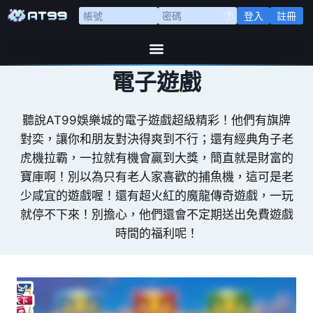
登入
註冊
電子遊戲
聽說AT99娛樂城的電子遊戲超級精彩！他們有旗牌
對奕，讓你和朋友對決得爽到不行；還有經典角子老
虎機拉霸，一拉就有機會贏到大獎，簡直就是財富的
寶庫啊！別以為只有老人家喜歡的捕魚機，這可是老
少咸宜的遊戲喔！還有超火紅的魔龍傳奇遊戲，一玩
就停不下來！別擔心，他們還會不定期送出免費遊戲
時間的福利呢！