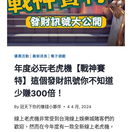
優惠活動
|
最新消息
|
電子遊戲
年度必玩老虎機【戰神賽
特】這個發財訊號你不知道
少賺300倍！
By
冠天下你的賺錢小夥伴
4 4 月, 2024
線上老虎機非常受到台灣線上娛樂城賭客們的
歡迎，然而在今年度有一款全新線上老虎機，