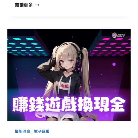
閱讀更多
最新消息
|
電子遊戲