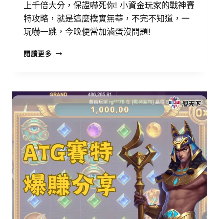
上千倍大分，保證嚇死你! 小資金玩家的戰神賽
特攻略，就是這麼樸實無華，不完不知道，一
玩嚇一跳，今晚便當加滷蛋沒問題!
閱讀更多