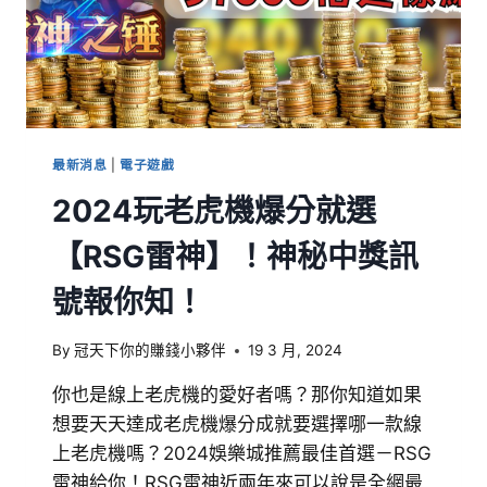
最新消息
|
電子遊戲
2024玩老虎機爆分就選
【RSG雷神】！神秘中獎訊
號報你知！
By
冠天下你的賺錢小夥伴
19 3 月, 2024
你也是線上老虎機的愛好者嗎？那你知道如果
想要天天達成老虎機爆分成就要選擇哪一款線
上老虎機嗎？2024娛樂城推薦最佳首選－RSG
雷神給你！RSG雷神近兩年來可以說是全網最