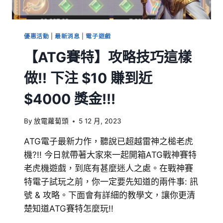
優惠活動
|
最新消息
|
電子遊戲
【ATG賽特】攻略技巧這樣
做!! 下注 $10 賺到近
$4000 獎金!!!
By
放電蘿蔔頭
5 12 月, 2023
ATG電子最新力作，聽說已超越雷神之槌老虎
機?!! 今日就帶著大家來一起開箱ATG戰神賽特
老虎機遊戲，到底有甚麼迷人之處。在戰神賽
特電子試玩之前，你一定要先知道的兩件事: 訊
號 & 攻略。下面會有詳細的教學文，讓你更清
楚知道ATG賽特怎麼玩!!