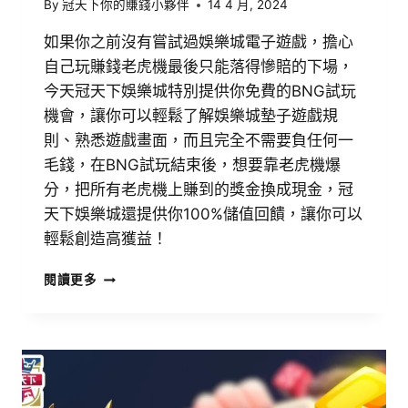
By
冠天下你的賺錢小夥伴
14 4 月, 2024
如果你之前沒有嘗試過娛樂城電子遊戲，擔心
自己玩賺錢老虎機最後只能落得慘賠的下場，
今天冠天下娛樂城特別提供你免費的BNG試玩
機會，讓你可以輕鬆了解娛樂城墊子遊戲規
則、熟悉遊戲畫面，而且完全不需要負任何一
毛錢，在BNG試玩結束後，想要靠老虎機爆
分，把所有老虎機上賺到的獎金換成現金，冠
天下娛樂城還提供你100%儲值回饋，讓你可以
輕鬆創造高獲益！
閱讀更多