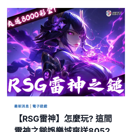
最新消息
|
電子遊戲
【RSG雷神】怎麼玩? 這間
雷神之鎚娛樂城爽送8052