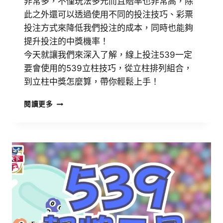
非常多，不僅玩法多元而且賠率也非常高，除
此之外還可以透過使用不同的投注技巧、彩票
投注方式來降低我們投注的成本，同時也能夠
提升投注的中獎機率！
今天就讓我們來深入了解，線上投注539一定
要會使用的539立柱技巧，從立柱排列組合，
到立柱中獎怎麼算，帶你輕鬆上手！
閱讀更多