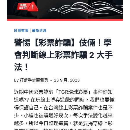
彩票賓果
|
最新消息
警惕【彩票詐騙】伎倆！學
會判斷線上彩票詐騙 2 大手
法！
By
打斷手骨顛倒勇
23 9 月, 2023
近期中國彩票詐騙「TGR環球彩票」事件你知
道嗎?? 在玩線上博弈遊戲的同時，我們也要懂
得保護自己。在台灣線上彩票詐騙案件也是不
少，小編也被騙過好幾次，每次手法變化越來
越多，所以今日整理這篇，就是要揭穿線上彩