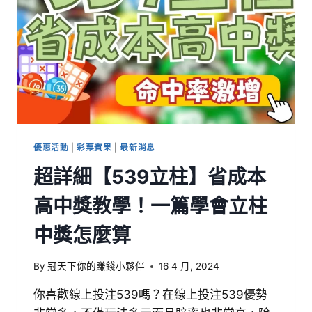
優惠活動
|
彩票賓果
|
最新消息
超詳細【539立柱】省成本
高中獎教學！一篇學會立柱
中獎怎麼算
By
冠天下你的賺錢小夥伴
16 4 月, 2024
你喜歡線上投注539嗎？在線上投注539優勢