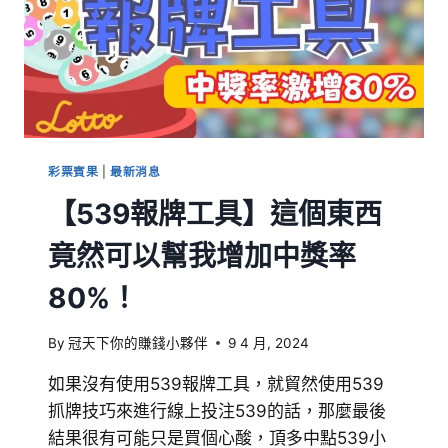
彩票賓果
|
最新消息
【539報牌工具】這個東西
竟然可以幫我增加中獎率
80%！
By
冠天下你的賺錢小夥伴
9 4 月, 2024
如果沒有使用539報牌工具，就貿然使用539
抓牌技巧來進行線上投注539的話，那麼最後
結果很有可能只是買個心酸，頂多中點539小