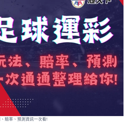
、賠率、預測資訊一次看!