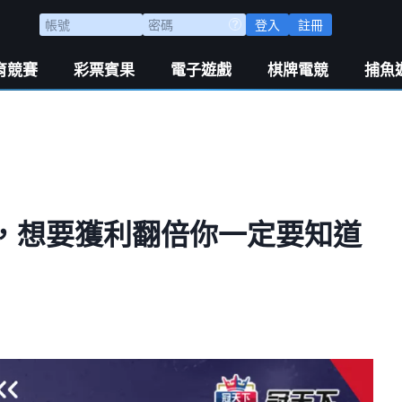
登入
註冊
育競賽
彩票賓果
電子遊戲
棋牌電競
捕魚
，想要獲利翻倍你一定要知道