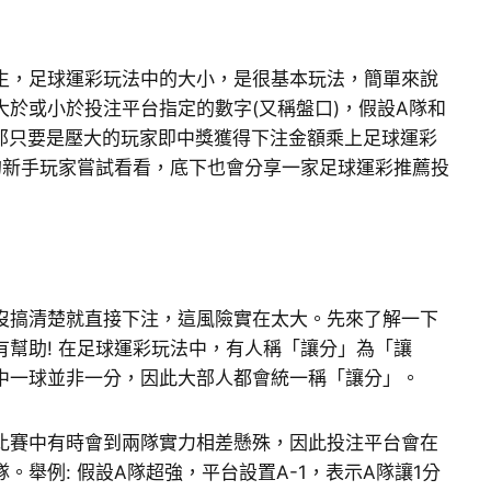
生，足球運彩玩法中的大小，是很基本玩法，簡單來說
於或小於投注平台指定的數字(又稱盤口)，假設A隊和
5，那只要是壓大的玩家即中獎獲得下注金額乘上足球運彩
的新手玩家嘗試看看，底下也會分享一家足球運彩推薦投
沒搞清楚就直接下注，這風險實在太大。先來了解一下
幫助! 在足球運彩玩法中，有人稱「讓分」為「讓
中一球並非一分，因此大部人都會統一稱「讓分」。
比賽中有時會到兩隊實力相差懸殊，因此投注平台會在
舉例: 假設A隊超強，平台設置A-1，表示A隊讓1分