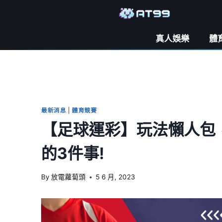
真人娛樂
體
最新消息
|
體育競賽
【足球運彩】玩法懶人包
的3件事!
By
放電蘿蔔頭
5 6 月, 2023