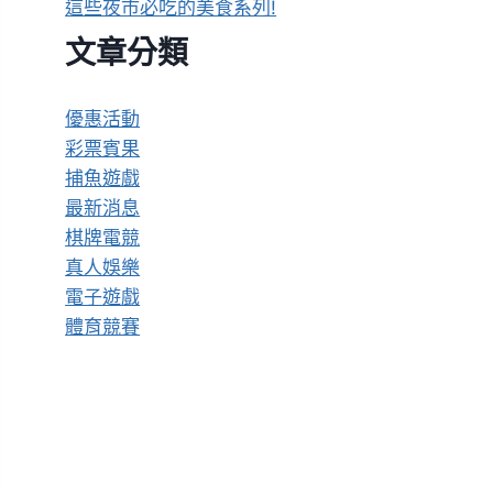
這些夜市必吃的美食系列!
文章分類
優惠活動
彩票賓果
捕魚遊戲
最新消息
棋牌電競
真人娛樂
電子遊戲
體育競賽