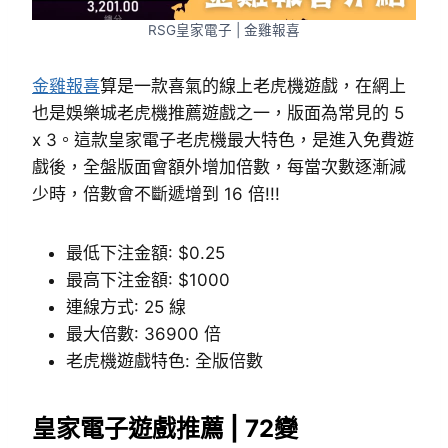
RSG皇家電子 | 金雞報喜
金雞報喜
算是一款喜氣的線上老虎機遊戲，在網上
也是娛樂城老虎機推薦遊戲之一，版面為常見的 5
x 3。這款皇家電子老虎機最大特色，是進入免費遊
戲後，全盤版面會額外增加倍數，每當次數逐漸減
少時，倍數會不斷遞增到 16 倍!!!
最低下注金額: $0.25
最高下注金額: $1000
連線方式: 25 線
最大倍數: 36900 倍
老虎機遊戲特色: 全版倍數
皇家電子遊戲推薦 | 72變