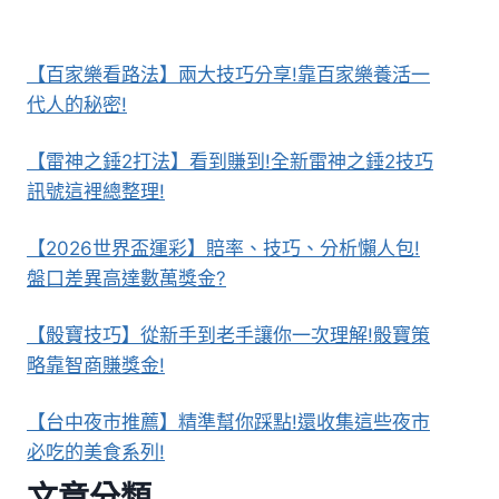
【百家樂看路法】兩大技巧分享!靠百家樂養活一
代人的秘密!
【雷神之錘2打法】看到賺到!全新雷神之錘2技巧
訊號這裡總整理!
【2026世界盃運彩】賠率、技巧、分析懶人包!
盤口差異高達數萬獎金?
【骰寶技巧】從新手到老手讓你一次理解!骰寶策
略靠智商賺獎金!
【台中夜市推薦】精準幫你踩點!還收集這些夜市
必吃的美食系列!
文章分類