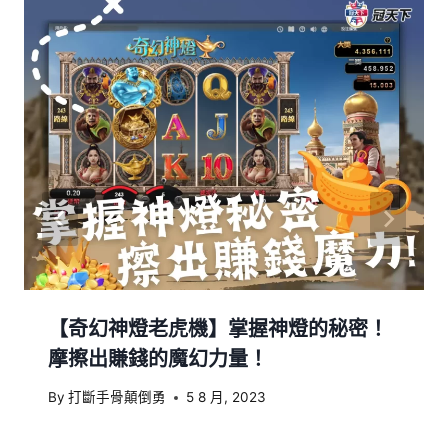
【奇幻神燈老虎機】掌握神燈的秘密！
摩擦出賺錢的魔幻力量！
By
打斷手骨顛倒勇
5 8 月, 2023