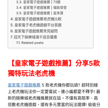
皇家電子遊戲推薦 | 72變
皇家電子遊戲推薦 | 福娃發發
皇家電子遊戲推薦 | 鼠來寶
皇家電子遊戲推薦老虎機比較
皇家電子老虎機遊戲平台首選
皇家電子遊戲推薦常見疑問
冠天下娛樂城滿千送百優惠
Related posts:
【皇家電子遊戲推薦】分享5款
獨特玩法老虎機
皇家電子遊戲推薦
5 款老虎機你都玩過? 超特別線
上老虎機玩法你一定要嘗試，連小編都愛不釋手! 最
新的娛樂城老虎機推薦就在這，不僅有高賠率、高
倍數老虎機遊戲，還有多元豐富的玩法選擇! 偷偷分