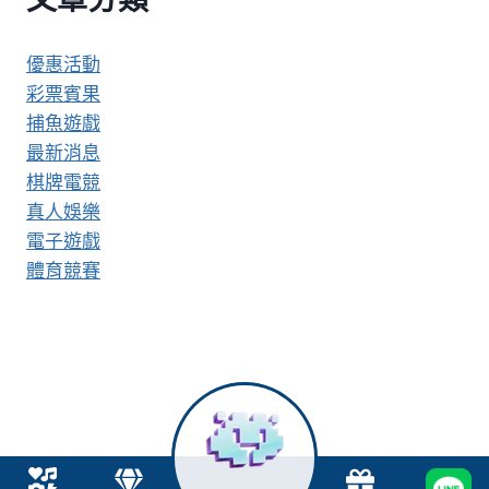
優惠活動
彩票賓果
捕魚遊戲
最新消息
棋牌電競
真人娛樂
電子遊戲
體育競賽