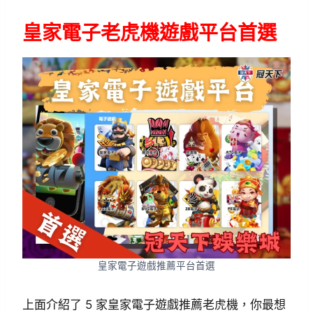
皇家電子老虎機遊戲平台首選
皇家電子遊戲推薦平台首選
上面介紹了 5 家皇家電子遊戲推薦老虎機，你最想