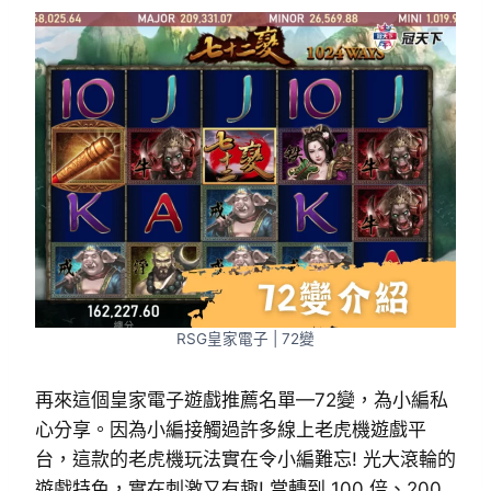
RSG皇家電子 | 72變
再來這個皇家電子遊戲推薦名單—72變，為小編私
心分享。因為小編接觸過許多線上老虎機遊戲平
台，這款的老虎機玩法實在令小編難忘! 光大滾輪的
遊戲特色，實在刺激又有趣! 當轉到 100 倍、200