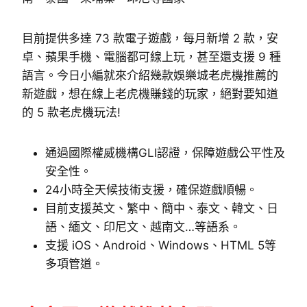
目前提供多達 73 款電子遊戲，每月新增 2 款，安
卓、蘋果手機、電腦都可線上玩，甚至還支援 9 種
語言。今日小編就來介紹幾款娛樂城老虎機推薦的
新遊戲，想在線上老虎機賺錢的玩家，絕對要知道
的 5 款老虎機玩法!
通過國際權威機構GLI認證，保障遊戲公平性及
安全性。
24小時全天候技術支援，確保遊戲順暢。
目前支援英文、繁中、簡中、泰文、韓文、日
語、緬文、印尼文、越南文…等語系。
支援 iOS、Android、Windows、HTML 5等
多項管道。