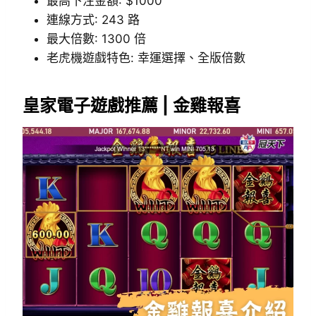
最高下注金額: $1000
連線方式: 243 路
最大倍數: 1300 倍
老虎機遊戲特色: 幸運選擇、全版倍數
皇家電子遊戲推薦 | 金雞報喜