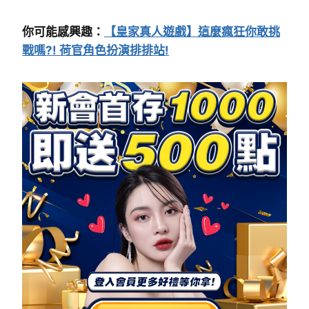
你可能感興趣：
【皇家真人遊戲】這麼瘋狂你敢挑
戰嗎?! 荷官角色扮演排排站!