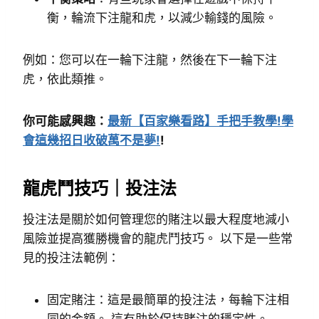
衡，輪流下注龍和虎，以減少輸錢的風險。
例如：您可以在一輪下注龍，然後在下一輪下注
虎，依此類推。
你可能感興趣：
最新【百家樂看路】手把手教學!學
會這幾招日收破萬不是夢!
!
龍虎鬥技巧｜投注法
投注法是關於如何管理您的賭注以最大程度地減小
風險並提高獲勝機會的龍虎鬥技巧。 以下是一些常
見的投注法範例：
固定賭注：這是最簡單的投注法，每輪下注相
同的金額。 這有助於保持賭注的穩定性。