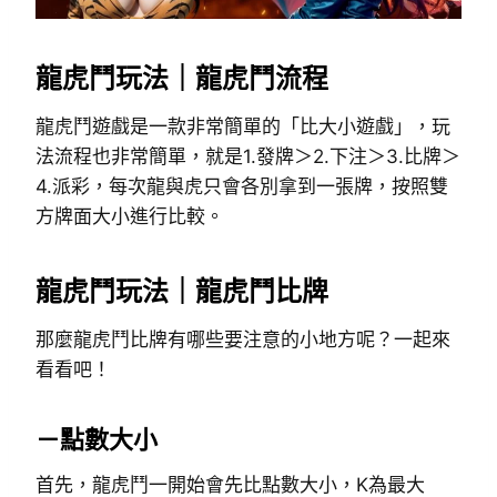
龍虎鬥玩法｜龍虎鬥流程
龍虎鬥遊戲是一款非常簡單的「比大小遊戲」，玩
法流程也非常簡單，就是1.發牌＞2.下注＞3.比牌＞
4.派彩，每次龍與虎只會各別拿到一張牌，按照雙
方牌面大小進行比較。
龍虎鬥玩法｜龍虎鬥比牌
那麼龍虎鬥比牌有哪些要注意的小地方呢？一起來
看看吧！
－點數大小
首先，龍虎鬥一開始會先比點數大小，K為最大