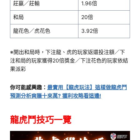
莊赢／莊輸
1.96倍
和局
20倍
龍花色／虎花色
3.92倍
※開出和局時，下注龍、虎的玩家返還投注額／下
注和局的玩家獲得20倍獎金／下注花色的玩家依結
果派彩
你可能感興趣：
最實用【龍虎玩法】這樣做龍虎鬥
預測分析爽賺十來萬? 獲利攻略看這邊!
龍虎鬥技巧一覽