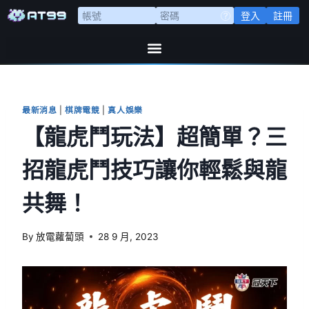
登入
註冊
最新消息
|
棋牌電競
|
真人娛樂
【龍虎鬥玩法】超簡單？三
招龍虎鬥技巧讓你輕鬆與龍
共舞！
By
放電蘿蔔頭
28 9 月, 2023