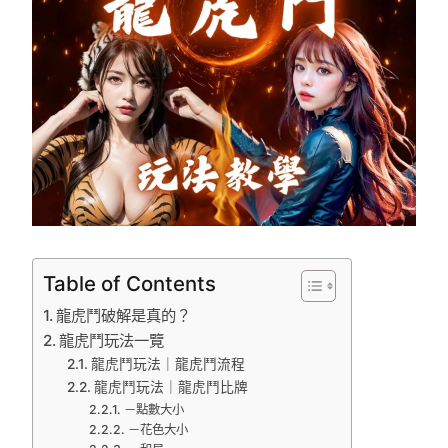
Table of Contents
龍虎鬥破解是真的？
龍虎鬥玩法一覽
龍虎鬥玩法｜龍虎鬥流程
龍虎鬥玩法｜龍虎鬥比牌
－點數大小
－花色大小