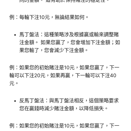
例：每輪下注10元，無論結果如何。
馬丁盤法：這種策略涉及根據贏或輸來調整賭
注金額。 如果您贏了，您會增加下注金額；如
果您輸了，您會減少下注金額。
例：如果您的初始賭注是10元，如果您贏了，下一
輪可以下注20元，如果再贏，下一輪可以下注40
元。
反馬丁盤法：與馬丁盤法相反，這個策略要求
您在贏錢時減少賭注金額，以降低損失。
例：如果您的初始賭注是10元，如果您贏了，下一