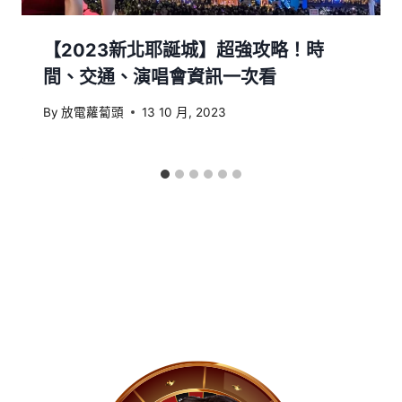
【2023新北耶誕城】超強攻略！時
間、交通、演唱會資訊一次看
By
放電蘿蔔頭
13 10 月, 2023