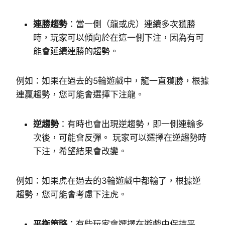
連勝趨勢
：當一側（龍或虎）連續多次獲勝
時，玩家可以傾向於在這一側下注，因為有可
能會延續連勝的趨勢。
例如：如果在過去的5輪遊戲中，龍一直獲勝，根據
連贏趨勢，您可能會選擇下注龍。
逆趨勢
：有時也會出現逆趨勢，即一側連輸多
次後，可能會反彈。 玩家可以選擇在逆趨勢時
下注，希望結果會改變。
例如：如果虎在過去的3輪遊戲中都輸了，根據逆
趨勢，您可能會考慮下注虎。
平衡策略
：有些玩家會選擇在遊戲中保持平