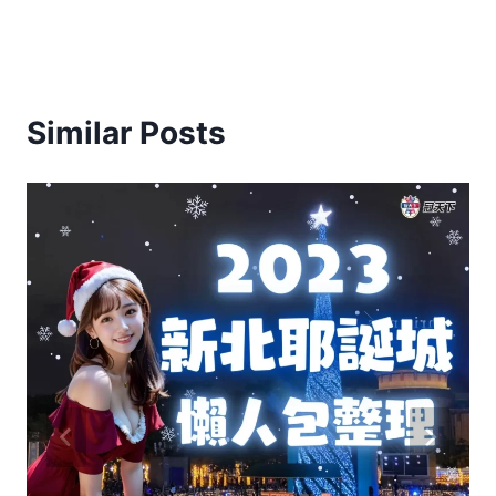
Similar Posts